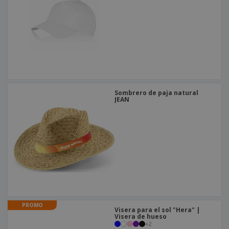
o
s
Sombrero de paja natural
JEAN
PROMO
Visera para el sol "Hera" |
Visera de hueso
+
2