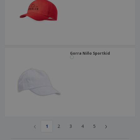
Gorra Niño Sportkid
‹
›
1
2
3
4
5