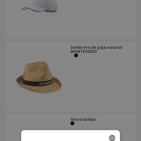
Sombrero de paja natural
MONTEVIDEO
Gorra Isildur