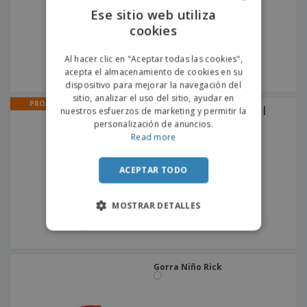
Ese sitio web utiliza
cookies
ENGLISH
PORTUGUESE
Al hacer clic en "Aceptar todas las cookies",
acepta el almacenamiento de cookies en su
SPANISH
dispositivo para mejorar la navegación del
sitio, analizar el uso del sitio, ayudar en
PROMO
Gorro reversible TRAVEL |
nuestros esfuerzos de marketing y permitir la
Sombrero Reversible
personalización de anuncios.
Read more
ACEPTAR TODO
MOSTRAR DETALLES
Gorra Niño Rick