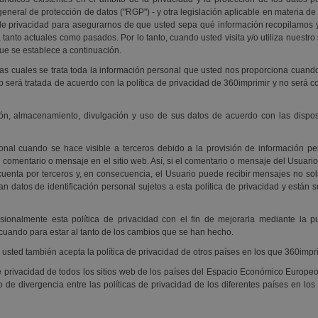
ral de protección de datos ("RGP") - y otra legislación aplicable en materia de pr
 privacidad para asegurarnos de que usted sepa qué información recopilamos y c
, tanto actuales como pasados. Por lo tanto, cuando usted visita y/o utiliza nuestro
ue se establece a continuación.
las cuales se trata toda la información personal que usted nos proporciona cuando v
eb será tratada de acuerdo con la política de privacidad de 360imprimir y no será 
ación, almacenamiento, divulgación y uso de sus datos de acuerdo con las dispos
onal cuando se hace visible a terceros debido a la provisión de información per
 comentario o mensaje en el sitio web. Así, si el comentario o mensaje del Usuari
uenta por terceros y, en consecuencia, el Usuario puede recibir mensajes no sol
n datos de identificación personal sujetos a esta política de privacidad y están s
sionalmente esta política de privacidad con el fin de mejorarla mediante la p
cuando para estar al tanto de los cambios que se han hecho.
d, usted también acepta la política de privacidad de otros países en los que 360i
 privacidad de todos los sitios web de los países del Espacio Económico Europeo,
 de divergencia entre las políticas de privacidad de los diferentes países en lo