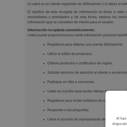
Si usted es un cliente registrado de 360imprimir o si utiliza el 
El objetivo de esta recogida de información es llevar a cabo 
necesidades y prioridades y, de esta forma, mejorar los servi
información que se considere de interés para el usuario.
Información recopilada automáticamente:
Usted puede proporcionarnos cierta información personal identi
Regístrese para obtener una cuenta 360imprimir;
Utilice el editor de productos;
Ordene productos o certificados de regalo;
Solicitar servicios de atención al cliente o enviarn
Participar en rifas o concursos;
Usted se inscribe para recibir ofertas especiales, o l
Regístrese para recibir boletines de noticias, alerta
Responde a las preguntas;
Al hac
Llene el acuerdo de representante de 360imprimir;
disposit