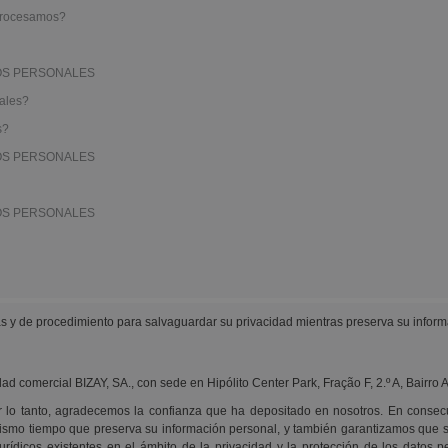
 procesamos?
TOS PERSONALES
nales?
s?
TOS PERSONALES
TOS PERSONALES
as y de procedimiento para salvaguardar su privacidad mientras preserva su inform
ad comercial BIZAY, SA., con sede en Hipólito Center Park, Fração F, 2.º A, Bairro
or lo tanto, agradecemos la confianza que ha depositado en nosotros. En consec
 mismo tiempo que preserva su información personal, y también garantizamos que 
 jurídicos existentes en el ámbito de la privacidad y la protección de los datos 