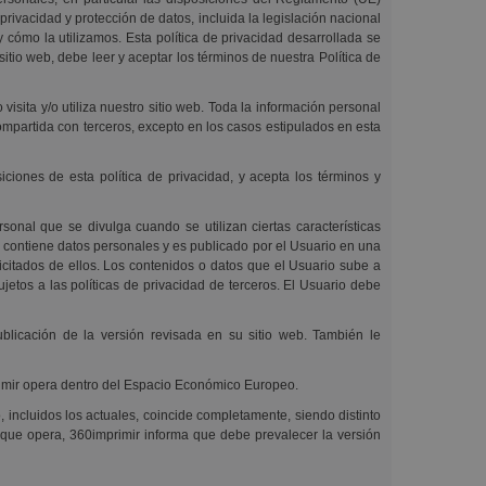
ivacidad y protección de datos, incluida la legislación nacional
ómo la utilizamos. Esta política de privacidad desarrollada se
 sitio web, debe leer y aceptar los términos de nuestra Política de
isita y/o utiliza nuestro sitio web. Toda la información personal
compartida con terceros, excepto en los casos estipulados en esta
iciones de esta política de privacidad, y acepta los términos y
sonal que se divulga cuando se utilizan ciertas características
o contiene datos personales y es publicado por el Usuario en una
icitados de ellos. Los contenidos o datos que el Usuario sube a
ujetos a las políticas de privacidad de terceros. El Usuario debe
ublicación de la versión revisada en su sitio web. También le
mprimir opera dentro del Espacio Económico Europeo.
 incluidos los actuales, coincide completamente, siendo distinto
s que opera, 360imprimir informa que debe prevalecer la versión