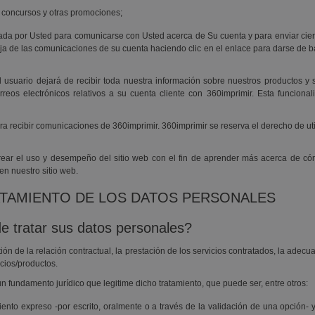
, concursos y otras promociones;
ionada por Usted para comunicarse con Usted acerca de Su cuenta y para enviar ci
a de las comunicaciones de su cuenta haciendo clic en el enlace para darse de baj
usuario dejará de recibir toda nuestra información sobre nuestros productos y s
reos electrónicos relativos a su cuenta cliente con 360imprimir. Esta funciona
a recibir comunicaciones de 360imprimir. 360imprimir se reserva el derecho de uti
orear el uso y desempeño del sitio web con el fin de aprender más acerca de cóm
en nuestro sitio web.
RATAMIENTO DE LOS DATOS PERSONALES
e tratar sus datos personales?
ón de la relación contractual, la prestación de los servicios contratados, la adec
cios/productos.
 fundamento jurídico que legitime dicho tratamiento, que puede ser, entre otros:
nto expreso -por escrito, oralmente o a través de la validación de una opción- y 