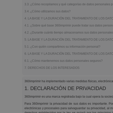
Lonas
3.3. ¿Cómo recopilamos y qué categorías de datos personales
3.4. ¿Cómo utilizamos sus datos?
4. LA BASE Y LA DURACIÓN DEL TRATAMIENTO DE LOS DA
4.1. ¿Sobre qué base 360imprimir puede tratar sus datos perso
4.2. ¿Durante cuánto tiempo almacenamos sus datos personale
5. LA BASE Y LA DURACIÓN DEL TRATAMIENTO DE LOS DA
5.1. ¿Con quién compartimos su información personal?
6. LA BASE Y LA DURACIÓN DEL TRATAMIENTO DE LOS DA
6.1. ¿Cómo mantenemos sus datos personales seguros?
7. DERECHOS DE LOS INTERESADOS
360imprimir ha implementado varias medidas físicas, electrónic
1. DECLARACIÓN DE PRIVACIDAD
360imprimir es una marca registrada bajo la cual opera la socied
Para 360imprimir la privacidad de sus datos es importante. P
electrónicas y procesales para salvaguardar su privacidad, al
derechos establecidos por la ley, se guiará por los principios