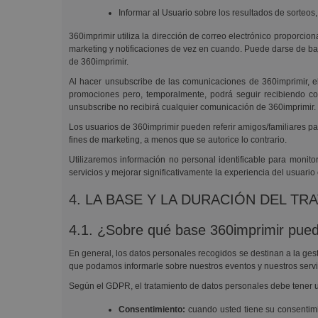
Informar al Usuario sobre los resultados de sorteos
360imprimir utiliza la dirección de correo electrónico proporc
marketing y notificaciones de vez en cuando. Puede darse de baj
de 360imprimir.
Al hacer unsubscribe de las comunicaciones de 360imprimir, el 
promociones pero, temporalmente, podrá seguir recibiendo cor
unsubscribe no recibirá cualquier comunicación de 360imprimir.
Los usuarios de 360imprimir pueden referir amigos/familiares par
fines de marketing, a menos que se autorice lo contrario.
Utilizaremos información no personal identificable para monit
servicios y mejorar significativamente la experiencia del usuario 
4. LA BASE Y LA DURACIÓN DEL T
4.1. ¿Sobre qué base 360imprimir pued
En general, los datos personales recogidos se destinan a la gesti
que podamos informarle sobre nuestros eventos y nuestros servi
Según el GDPR, el tratamiento de datos personales debe tener un
Consentimiento:
cuando usted tiene su consentimie