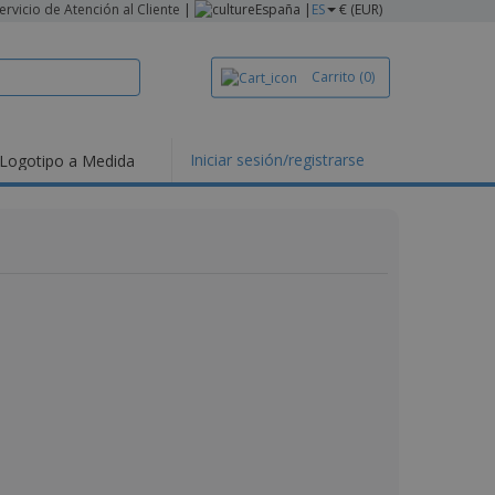
ervicio de Atención al Cliente
|
España |
ES
€ (EUR)
Carrito
(0)
Iniciar sesión/registrarse
Logotipo a Medida
mociones y
ductos
tacados
setas y Polos
dados
vidades al aire
e
bajo desde casa
s de Envío
alos
sonalizados
ductos ecológicos
os y catálogos