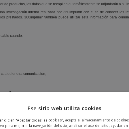
editor de productos, los datos que se recopilan automáticamente se adjuntarán a su 
una investigación interna realizada por 360imprimir con el fin de conocer los 
cios prestados. 360imprimir también puede utilizar esta información para comun
ficable cuando:
os cualquier otra comunicación;
as recibe;
s por correo electrónico y ofertas especiales;
Ese sitio web utiliza cookies
ENGL
er clic en "Aceptar todas las cookies", acepta el almacenamiento de cookie
POR
ivo para mejorar la navegación del sitio, analizar el uso del sitio, ayudar en