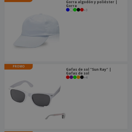
o
Gorra algodón y poliéster |
s
Gorra
+
3
PROMO
Gafas de sol "Sun Ray" |
Gafas de sol
+
4