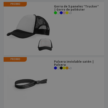
PROMO
Gorra de 5 paneles "Trucker"
| Gorro de poliéster
+
3
PROMO
Pulsera inviolable satén |
Pulsera
+
3