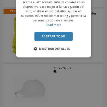
acepta el almacenamiento de cookies en su
SPANISH
dispositivo para mejorar la navegación del
sitio, analizar el uso del sitio, ayudar en
PROMO
Tubular STONE | Calentador
nuestros esfuerzos de marketing y permitir la
de cuello
+
2
personalización de anuncios.
Read more
ACEPTAR TODO
MOSTRAR DETALLES
Gorra Sport