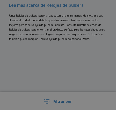
Lea más acerca de Relojes de pulsera
Unos Relojes de pulsera personalizados son una gran manera de mostrar a sus
clientes el cuidado por el detalle que ellos merecen. No busque más por los
mejores precios de Relojes de pulsera impresos. Consulte nuestra selección de
Relojes de pulsera para encontrar el producto perfecto para las necesidades de su
negocio, y personalícelo con su logo o cualquier diseño que desee. Si lo prefiere,
también puede comprar unos Relojes de pulsera no personalizados.
Filtrar por