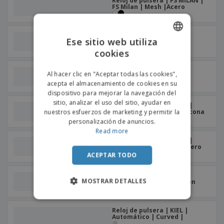
o
Reloj de pulsera | FS MILAN |
FS Milan | Mesh |Acero
s
Reloj de pulsera | RIGA |
Ese sitio web utiliza
Oyster |Silicona
cookies
ENGLISH
PORTUGUESE
Reloj de pulsera | RIGA |
Al hacer clic en "Aceptar todas las cookies",
Oyster |Acero
acepta el almacenamiento de cookies en su
SPANISH
dispositivo para mejorar la navegación del
sitio, analizar el uso del sitio, ayudar en
Reloj de pulsera | PARIS |
Automático | Dress |Silicona
nuestros esfuerzos de marketing y permitir la
personalización de anuncios.
Read more
Reloj de pulsera | PARIS |
Automático | Casual |Cuero
ACEPTAR TODO
Reloj de pulsera | KIEL |
MOSTRAR DETALLES
Automático | Nato |Nylon
Reloj de pulsera | KIEL |
Automático | Curved |