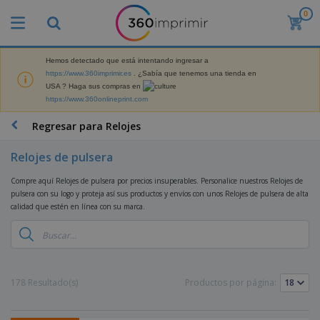
0
P
r
o
d
Hemos detectado que está intentando ingresar a
M
u
https://www.360imprimir.es
. ¿Sabía que tenemos una tienda en
a
c
USA ? Haga sus compras en
t
t
https://www.360onlineprint.com
e
o
P
r
s
r
Regresar para Relojes
i
m
o
a
á
d
l
Relojes de pulsera
s
P
u
d
v
a
c
e
Compre aquí Relojes de pulsera por precios insuperables. Personalice nuestros Relojes de
e
n
t
M
pulsera con su logo y proteja así sus productos y envíos con unos Relojes de pulsera de alta
n
t
o
a
calidad que estén en línea con su marca.
M
d
a
s
r
a
i
l
P
k
t
d
l
r
e
e
o
a
o
B
t
r
s
s
m
o
i
i
y
o
l
178 Resultado(s)
Productos por página:
n
a
E
c
s
g
l
x
R
i
a
d
p
o
o