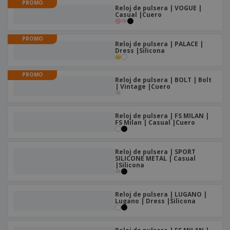
s
e
PROMO
o
p
n
Reloj de pulsera | VOGUE |
O
s
Casual |Cuero
a
a
f
E
i
l
i
m
t
e
c
PROMO
b
o
Reloj de pulsera | PALACE |
s
i
a
Dress |Silicona
r
C
n
l
e
o
a
a
s
m
PROMO
j
Reloj de pulsera | BOLT | Bolt
p
| Vintage |Cuero
e
T
r
o
a
d
r
Reloj de pulsera | FS MILAN |
o
p
FS Milan | Casual |Cuero
Iniciar
s
o
sesión/registrarse
l
r
o
t
Reloj de pulsera | SPORT
s
SILICONE METAL | Casual
e
Servicio
|Silicona
p
m
de
r
a
Atención
o
al
d
Reloj de pulsera | LUGANO |
Cliente
Lugano | Dress |Silicona
u
c
t