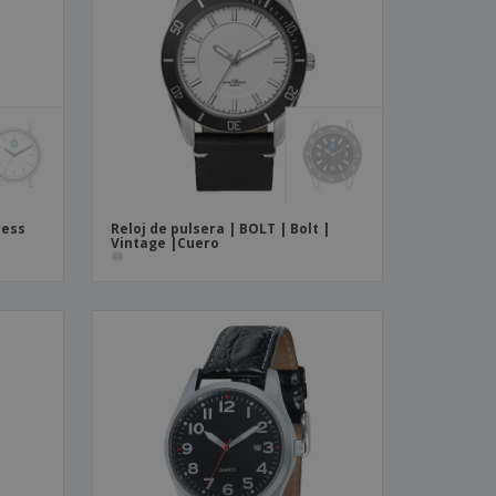
os y catálogos
ress
Reloj de pulsera | BOLT | Bolt |
Vintage |Cuero