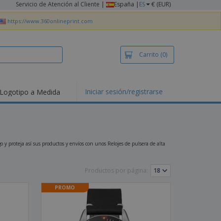
Servicio de Atención al Cliente
|
España |
ES
€ (EUR)
https://www.360onlineprint.com
Carrito
(0)
Iniciar sesión/registrarse
Logotipo a Medida
mociones y
ductos
tacados
setas y Polos
dados
o y proteja así sus productos y envíos con unos Relojes de pulsera de alta
vidades al aire
e
Productos por página:
bajo desde casa
s de Envío
PROMO
alos
sonalizados
ductos ecológicos