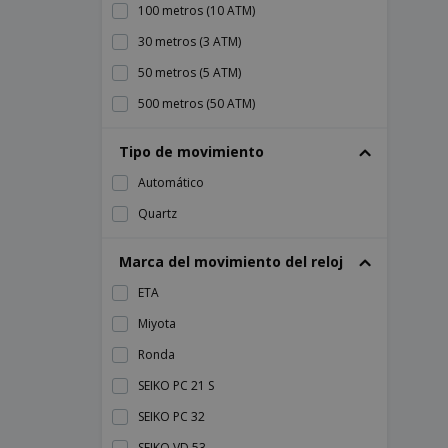
Reloj de pulsera | ZURICH | Cronógrafo |
100 metros (10 ATM)
Swiss Made
30 metros (3 ATM)
50 metros (5 ATM)
500 metros (50 ATM)
Tipo de movimiento
Automático
Quartz
Marca del movimiento del reloj
ETA
Miyota
Ronda
SEIKO PC 21 S
SEIKO PC 32
SEIKO VD 53