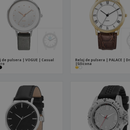
Etiquetas para
Maletas y mochilas
Libr
Impresoras
j de pulsera | VOGUE | Casual
Reloj de pulsera | PALACE | D
ero
|Silicona