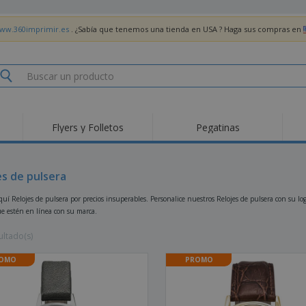
www.360imprimir.es
. ¿Sabía que tenemos una tienda en USA ? Haga sus compras en
Flyers y Folletos
Pegatinas
Pro
Tendencias
Nuevos productos
pro
des
Banderas, estandartes
es de pulsera
Roll-Up
Cami
y guiones
Equipos y suministros
Roll-ups
Bor
í Relojes de pulsera por precios insuperables. Personalice nuestros Relojes de pulsera con su log
para servicio de
ue estén en línea con su marca.
alimentos
Acti
Entrega a domicilio
Desechables
libr
Pegatinas, vinilos y
ultado(s)
Relojes de pulsera
Tra
carteles
Sudaderas con
Copas y Trofeos
Caja
OMO
PROMO
capucha
Reg
Expositores
Medallas
per
Pósters
Comida y Dulces
Pro