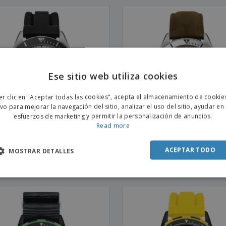
Ese sitio web utiliza cookies
ENGL
er clic en "Aceptar todas las cookies", acepta el almacenamiento de cookie
POR
ivo para mejorar la navegación del sitio, analizar el uso del sitio, ayudar en
esfuerzos de marketing y permitir la personalización de anuncios.
SPAN
Read more
j de pulsera | KIEL |
Reloj de pulsera | KIEL |
ACEPTAR TODO
MOSTRAR DETALLES
mático | Curved |
Automático | Casual |Ante