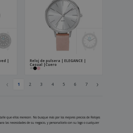
ved |
Reloj de pulsera | ELEGANCE |
Casual |Cuero
‹
›
1
2
3
4
5
6
7
talle que ellos merecen. No busque más por los mejores precios de Relojes
ara las necesidades de su negocio, y personalícelo con su logo o cualquier