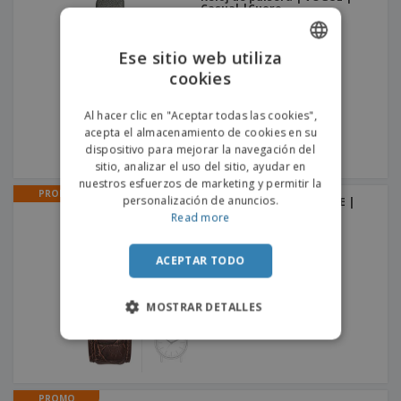
s
e
o
Casual |Cuero
p
n
O
s
a
a
f
E
i
l
i
Ese sitio web utiliza
m
t
e
c
b
o
cookies
ENGLISH
s
i
a
r
C
n
l
e
PORTUGUESE
o
Al hacer clic en "Aceptar todas las cookies",
a
a
s
m
acepta el almacenamiento de cookies en su
j
SPANISH
p
dispositivo para mejorar la navegación del
e
T
r
sitio, analizar el uso del sitio, ayudar en
o
a
nuestros esfuerzos de marketing y permitir la
d
PROMO
r
personalización de anuncios.
Reloj de pulsera | PALACE |
o
p
Dress |Silicona
Read more
Iniciar
s
o
sesión/registrarse
l
r
o
t
ACEPTAR TODO
s
e
Servicio
p
m
de
r
MOSTRAR DETALLES
a
Atención
o
al
d
Cliente
u
c
t
PROMO