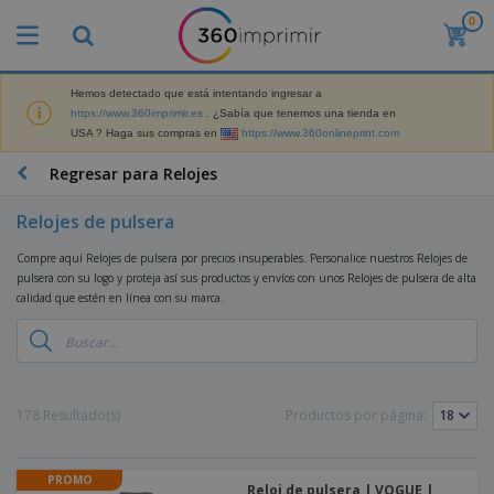
0
P
r
o
d
Hemos detectado que está intentando ingresar a
M
u
https://www.360imprimir.es
. ¿Sabía que tenemos una tienda en
a
c
USA ? Haga sus compras en
https://www.360onlineprint.com
t
t
e
o
P
Regresar para Relojes
r
s
r
i
m
o
a
Relojes de pulsera
á
d
l
s
P
u
d
Compre aquí Relojes de pulsera por precios insuperables. Personalice nuestros Relojes de
v
a
c
e
pulsera con su logo y proteja así sus productos y envíos con unos Relojes de pulsera de alta
e
n
t
M
calidad que estén en línea con su marca.
n
t
o
a
M
d
a
s
r
a
i
l
P
k
t
d
l
r
e
e
o
a
o
B
t
r
s
s
m
o
178 Resultado(s)
Productos por página:
i
i
y
o
l
n
a
E
c
s
g
l
x
R
i
a
d
PROMO
p
o
o
Reloj de pulsera | VOGUE |