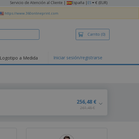
Servicio de Atención al Cliente
|
España |
ES
€ (EUR)
https://www.360onlineprint.com
Carrito
(0)
Iniciar sesión/registrarse
Logotipo a Medida
mociones y
ductos
tacados
setas y Polos
dados
vidades al aire
256,48 €
e
261,48 €
bajo desde casa
s de Envío
alos
sonalizados
ductos ecológicos