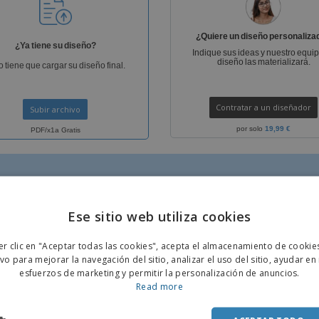
Etiquetas para
Maletas y mochilas
Libr
Impresoras
¿Quiere un diseño personaliza
¿Ya tiene su diseño?
Indique sus ideas y nuestro equi
diseño las materializará.
o tiene que cargar su diseño final.
Contratar a un diseñador
Subir archivo
por solo
19,99 €
PDF/x1a Gratis
Ese sitio web utiliza cookies
ENGL
er clic en "Aceptar todas las cookies", acepta el almacenamiento de cookie
POR
ivo para mejorar la navegación del sitio, analizar el uso del sitio, ayudar en
9 €
+ 1,99 €
esfuerzos de marketing y permitir la personalización de anuncios.
SPAN
Read more