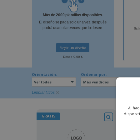
Imanes Personalizados
Más de 2000 plantillas disponibles.
Lonas
El diseño se paga solo una vez, después
podrá usarlo las veces que lo desee.
Sol
Elegir un diseño
Desde 0,00 €
Orientación:
Ordenar por:
Ver todas
Más vendidos
Limpiar filtros
Al hac
disposit
GRATIS
+ 1,9