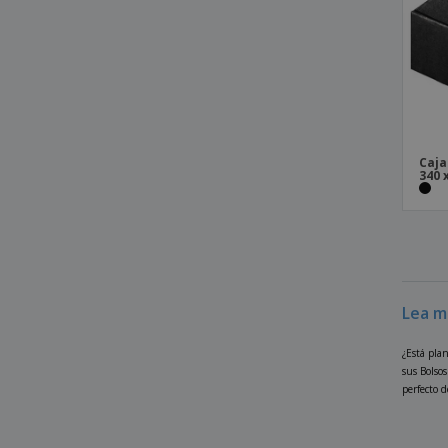
Caja
340 
Lea m
¿Está pla
sus Bolsos
perfecto d