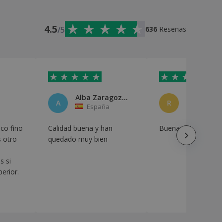
4.5
/5
636
Reseñas
Alba Zaragoza Peña
Roberto C
A
R
España
España
co fino
Calidad buena y han
Buena calidad y ráp
s otro
quedado muy bien
 si
erior.
ra