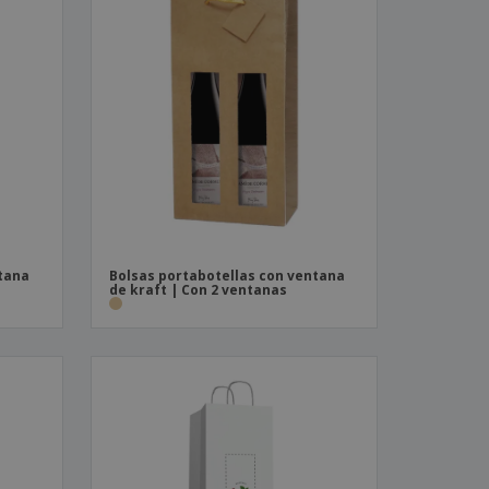
ntana
Bolsas portabotellas con ventana
de kraft | Con 2 ventanas