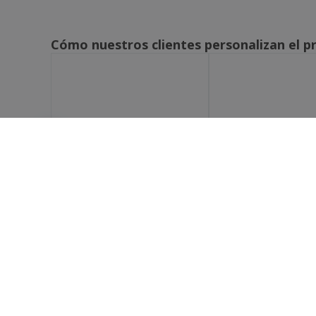
Cómo nuestros clientes personalizan el p
CÓMO FUNCIONA
SOBRE
Cargue su archivo
Quién
Utilice nuestras plantillas