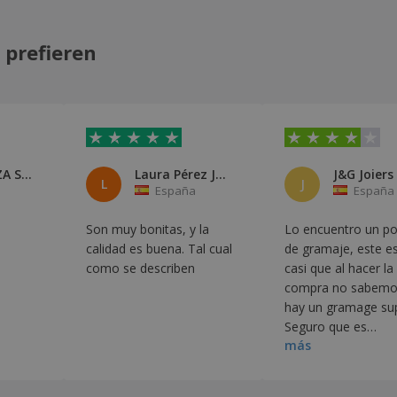
 prefieren
LEMBRANZA S.C.
Laura Pérez Junco
J&G Joiers
L
J
España
España
Son muy bonitas, y la
Lo encuentro un po
calidad es buena. Tal cual
de gramaje, este e
como se describen
casi que al hacer la
compra no sabemos
hay un gramage sup
Seguro que es
más
inexperiencia nuest