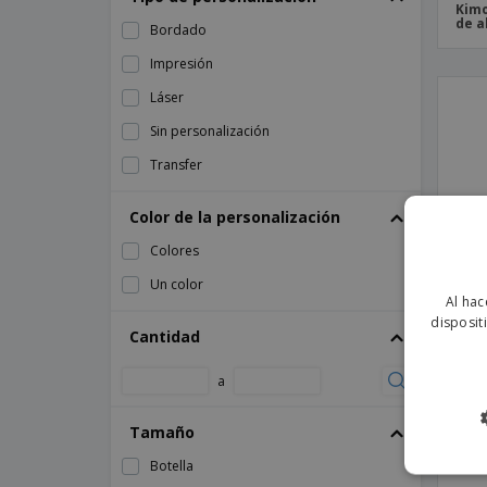
Kimo
de a
Bordado
Impresión
Láser
Sin personalización
Transfer
Color de la personalización
Colores
Un color
Al hac
disposit
Cantidad
a
Caja
Tamaño
Botella