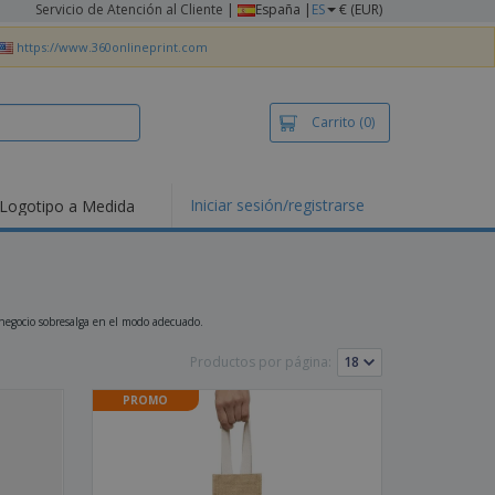
Servicio de Atención al Cliente
|
España |
ES
€ (EUR)
https://www.360onlineprint.com
Carrito
(0)
Iniciar sesión/registrarse
Logotipo a Medida
mociones y
ductos
tacados
setas y Polos
dados
u negocio sobresalga en el modo adecuado.
vidades al aire
e
Productos por página:
bajo desde casa
PROMO
s de Envío
alos
sonalizados
ductos ecológicos