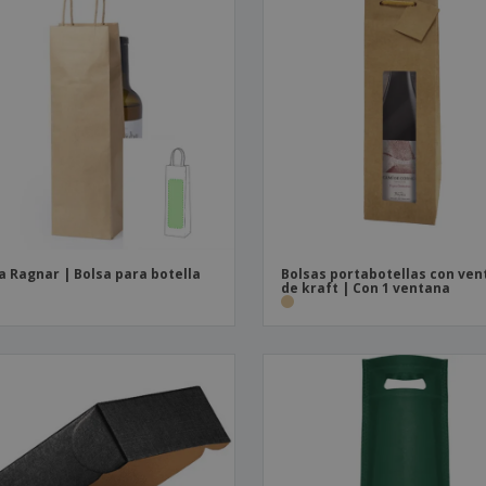
a Ragnar | Bolsa para botella
Bolsas portabotellas con ve
de kraft | Con 1 ventana