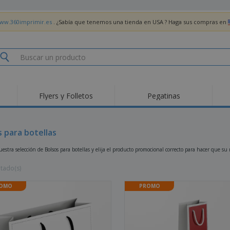
www.360imprimir.es
. ¿Sabía que tenemos una tienda en USA ? Haga sus compras en
Flyers y Folletos
Pegatinas
Pro
Tendencias
Nuevos productos
pro
des
Banderas, estandartes
s para botellas
Roll-Up
Cami
y guiones
Equipos y suministros
Roll-ups
Bor
estra selección de Bolsos para botellas y elija el producto promocional correcto para hacer que s
para servicio de
alimentos
Acti
Entrega a domicilio
Desechables
libr
ltado(s)
Pegatinas, vinilos y
Relojes de pulsera
Tra
carteles
OMO
PROMO
Sudaderas con
Copas y Trofeos
Caja
capucha
Reg
Expositores
Medallas
per
Pósters
Comida y Dulces
Pro