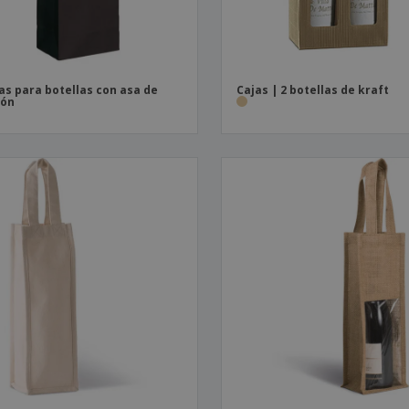
as para botellas con asa de
Cajas | 2 botellas de kraft
dón