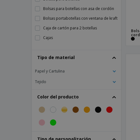
Bolsas para botellas con asa de cordón
Bolsas portabotellas con ventana de kraft
Caja de cartón para 2 botellas
Bols
cor
Cajas
Cajas de cartón para 1 botella
Tipo de material
Cajas de kraft para 1 botella
Cajas kraft para 4 botellas
Papel y Cartulina
Kimood | Bolsa de botella de lona de
algodón
Tejido
Kimood | Bolsa de yute para botellas
Color del producto
Westford Mill | Bolsa de botella de
algodón de comercio justo
Tipo de personalización