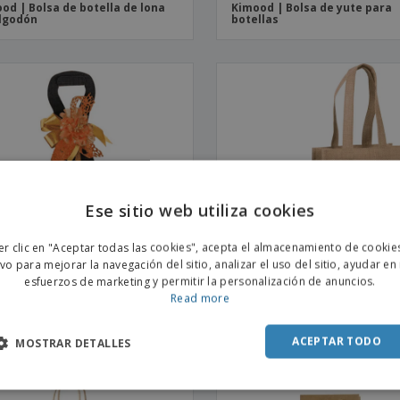
od | Bolsa de botella de lona
Kimood | Bolsa de yute para
lgodón
botellas
Ese sitio web utiliza cookies
ENGL
er clic en "Aceptar todas las cookies", acepta el almacenamiento de cookie
POR
ivo para mejorar la navegación del sitio, analizar el uso del sitio, ayudar en
esfuerzos de marketing y permitir la personalización de anuncios.
SPAN
Read more
s de cartón para 1 botella
Kimood | Bolsa de yute para
botellas
ACEPTAR TODO
MOSTRAR DETALLES