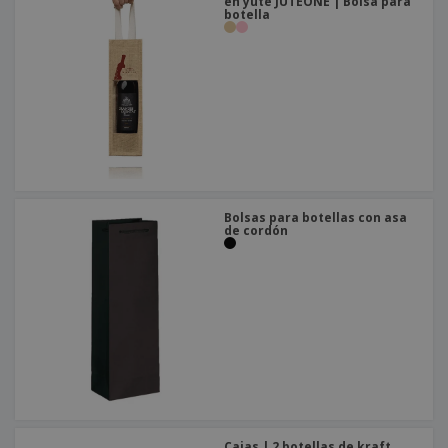
o
en yute JUTEONE | Bolsa para
botella
s
Bolsas para botellas con asa
de cordón
Cajas | 2 botellas de kraft