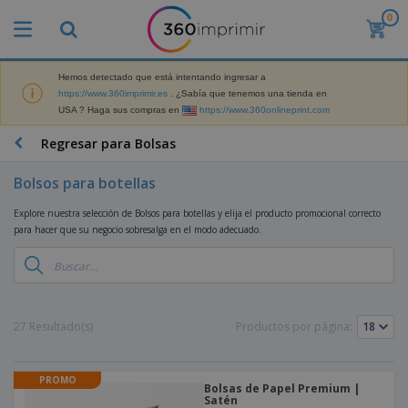
0
P
r
o
d
Hemos detectado que está intentando ingresar a
M
u
https://www.360imprimir.es
. ¿Sabía que tenemos una tienda en
a
c
USA ? Haga sus compras en
https://www.360onlineprint.com
t
t
e
o
P
Regresar para Bolsas
r
s
r
i
m
o
a
Bolsos para botellas
á
d
l
s
P
u
d
Explore nuestra selección de Bolsos para botellas y elija el producto promocional correcto
v
a
c
e
para hacer que su negocio sobresalga en el modo adecuado.
e
n
t
M
n
t
o
a
M
d
a
s
r
a
i
l
P
k
t
d
l
r
e
e
o
a
o
B
27 Resultado(s)
Productos por página:
t
r
s
s
m
o
i
i
y
o
l
n
a
E
c
s
g
l
PROMO
x
R
i
Bolsas de Papel Premium |
a
d
p
Satén
o
o