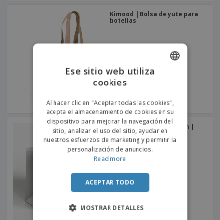
Kimood | Bolsa de yute para
botellas
Ese sitio web utiliza
cookies
ENGLISH
PORTUGUESE
Al hacer clic en "Aceptar todas las cookies",
acepta el almacenamiento de cookies en su
SPANISH
dispositivo para mejorar la navegación del
Bolsas de Papel Premium |
sitio, analizar el uso del sitio, ayudar en
Tejido
nuestros esfuerzos de marketing y permitir la
personalización de anuncios.
Read more
ACEPTAR TODO
MOSTRAR DETALLES