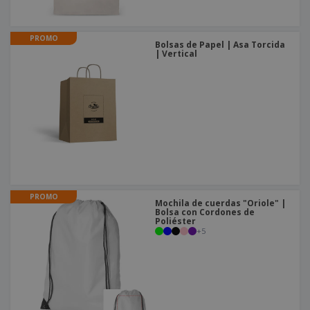
o
s
PROMO
Bolsas de Papel | Asa Torcida
| Vertical
PROMO
Mochila de cuerdas "Oriole" |
Bolsa con Cordones de
Poliéster
+
5