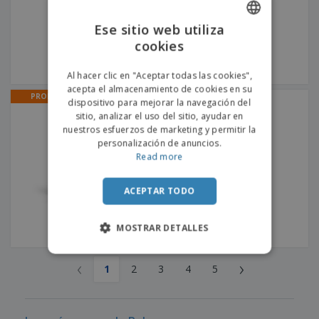
Ese sitio web utiliza
cookies
ENGLISH
PORTUGUESE
Al hacer clic en "Aceptar todas las cookies",
acepta el almacenamiento de cookies en su
SPANISH
PROMO
dispositivo para mejorar la navegación del
Sobres de Papel | Papel
sitio, analizar el uso del sitio, ayudar en
nuestros esfuerzos de marketing y permitir la
personalización de anuncios.
Read more
ACEPTAR TODO
MOSTRAR DETALLES
‹
›
1
2
3
4
5