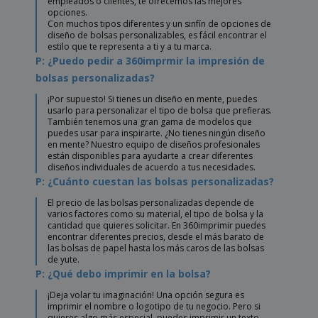
empleados o clientes, te ofrecemos las mejores
opciones.
Con muchos tipos diferentes y un sinfín de opciones de
diseño de bolsas personalizables, es fácil encontrar el
estilo que te representa a ti y a tu marca.
P: ¿Puedo pedir a 360imprmir la impresión de
bolsas personalizadas?
¡Por supuesto! Si tienes un diseño en mente, puedes
usarlo para personalizar el tipo de bolsa que prefieras.
También tenemos una gran gama de modelos que
puedes usar para inspirarte. ¿No tienes ningún diseño
en mente? Nuestro equipo de diseños profesionales
están disponibles para ayudarte a crear diferentes
diseños individuales de acuerdo a tus necesidades.
P: ¿Cuánto cuestan las bolsas personalizadas?
El precio de las bolsas personalizadas depende de
varios factores como su material, el tipo de bolsa y la
cantidad que quieres solicitar. En 360imprimir puedes
encontrar diferentes precios, desde el más barato de
las bolsas de papel hasta los más caros de las bolsas
de yute.
P: ¿Qué debo imprimir en la bolsa?
¡Deja volar tu imaginación! Una opción segura es
imprimir el nombre o logotipo de tu negocio. Pero si
quieres algo más especial, puedes imprimir un texto