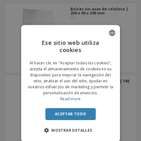
Bolsas sin asas de celulosa |
200 x 90 x 345 mm
Ese sitio web utiliza
cookies
ENGLISH
PORTUGUESE
Al hacer clic en "Aceptar todas las cookies",
acepta el almacenamiento de cookies en su
SPANISH
dispositivo para mejorar la navegación del
sitio, analizar el uso del sitio, ayudar en
Bolsas sin asas de kraft | 180
x 120 x 280 mm
nuestros esfuerzos de marketing y permitir la
personalización de anuncios.
Read more
ACEPTAR TODO
MOSTRAR DETALLES