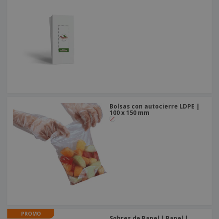
o
s
Bolsas con autocierre LDPE |
100 x 150 mm
PROMO
Sobres de Papel | Papel |