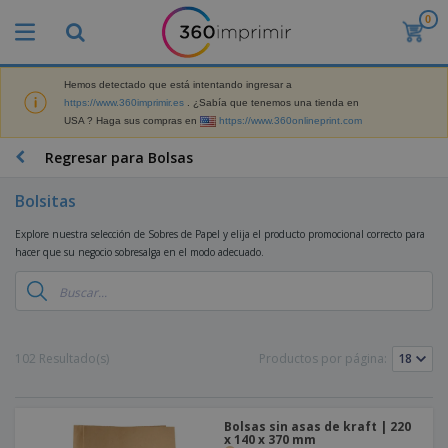
0
P
r
o
d
Hemos detectado que está intentando ingresar a
M
u
https://www.360imprimir.es
. ¿Sabía que tenemos una tienda en
a
c
USA ? Haga sus compras en
https://www.360onlineprint.com
t
t
e
o
P
Regresar para Bolsas
r
s
r
i
m
o
a
Bolsitas
á
d
l
s
P
u
d
Explore nuestra selección de Sobres de Papel y elija el producto promocional correcto para
v
a
c
e
hacer que su negocio sobresalga en el modo adecuado.
e
n
t
M
n
t
o
a
M
d
a
s
r
a
i
l
P
k
t
d
l
r
e
e
o
a
o
B
102 Resultado(s)
Productos por página:
t
r
s
s
m
o
i
i
y
o
l
n
a
E
c
s
g
l
x
R
i
Bolsas sin asas de kraft | 220
a
d
p
x 140 x 370 mm
o
o