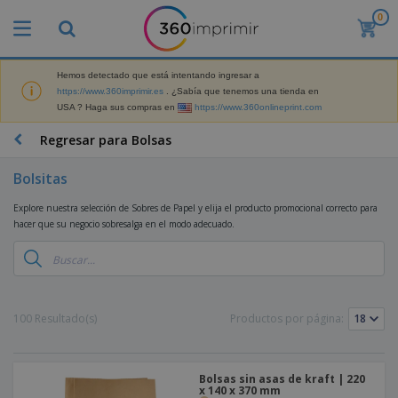
0
P
r
o
d
Hemos detectado que está intentando ingresar a
M
u
https://www.360imprimir.es
. ¿Sabía que tenemos una tienda en
a
c
USA ? Haga sus compras en
https://www.360onlineprint.com
t
t
e
o
P
Regresar para Bolsas
r
s
r
i
m
o
a
Bolsitas
á
d
l
s
P
u
d
Explore nuestra selección de Sobres de Papel y elija el producto promocional correcto para
v
a
c
e
hacer que su negocio sobresalga en el modo adecuado.
e
n
t
M
n
t
o
a
M
d
a
s
r
a
i
l
P
k
t
d
l
r
e
e
o
a
o
B
100 Resultado(s)
Productos por página:
t
r
s
s
m
o
i
i
y
o
l
n
a
E
c
s
g
l
x
R
i
Bolsas sin asas de kraft | 220
a
d
p
x 140 x 370 mm
o
o