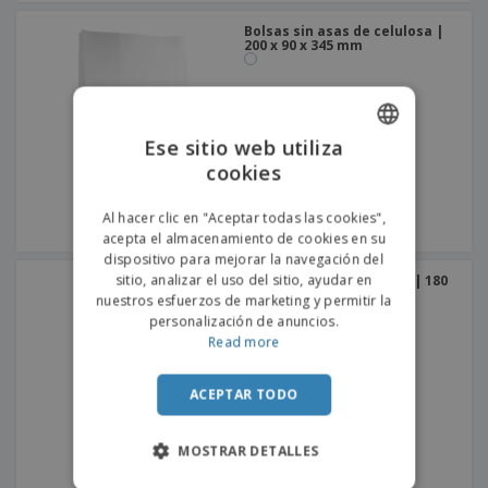
Bolsas sin asas de celulosa |
200 x 90 x 345 mm
Ese sitio web utiliza
cookies
ENGLISH
PORTUGUESE
Al hacer clic en "Aceptar todas las cookies",
acepta el almacenamiento de cookies en su
SPANISH
dispositivo para mejorar la navegación del
sitio, analizar el uso del sitio, ayudar en
Bolsas sin asas de kraft | 180
x 120 x 280 mm
nuestros esfuerzos de marketing y permitir la
personalización de anuncios.
Read more
ACEPTAR TODO
MOSTRAR DETALLES