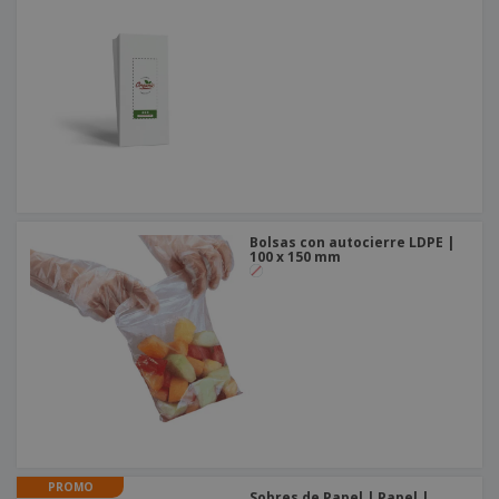
o
s
Bolsas con autocierre LDPE |
100 x 150 mm
PROMO
Sobres de Papel | Papel |