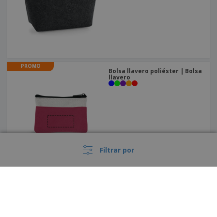
PROMO
Bolsa llavero poliéster | Bolsa
llavero
Filtrar por
Monedero de cuero