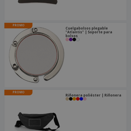
o
s
PROMO
Cuelgabolsos plegable
"Atlantis" | Soporte para
bolsos
PROMO
Riñonera poliéster | Riñonera