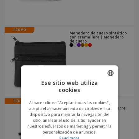
PROMO
Monedero de cuero sintético
con cremallera | Monedero
de cuero
Ese sitio web utiliza
cookies
ENGLISH
PORTUGUESE
PROMO
Al hacer clic en "Aceptar todas las cookies",
Bolsa Protectora de la
Mascarilla de EVA con Cierre
acepta el almacenamiento de cookies en su
SPANISH
200x125mm | Bolsa de
dispositivo para mejorar la navegación del
Mascarilla
sitio, analizar el uso del sitio, ayudar en
nuestros esfuerzos de marketing y permitir la
personalización de anuncios.
Read more