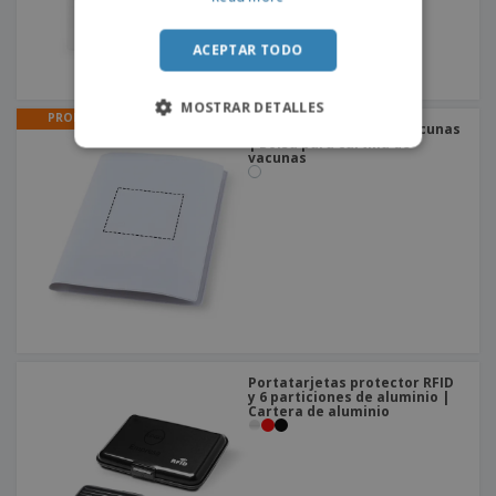
ACEPTAR TODO
MOSTRAR DETALLES
PROMO
Bolsa para boletín de vacunas
| Bolsa para cartilla de
vacunas
Portatarjetas protector RFID
y 6 particiones de aluminio |
Cartera de aluminio