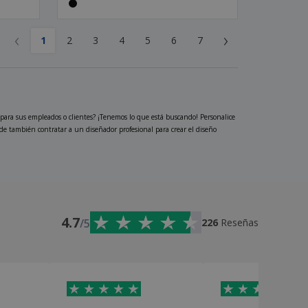
‹
›
1
2
3
4
5
6
7
 para sus empleados o clientes? ¡Tenemos lo que está buscando! Personalice
ede también contratar a un diseñador profesional para crear el diseño
4.7
/5
226
Reseñas