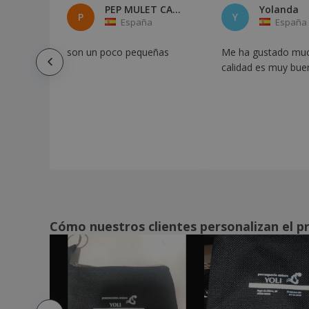
PEP MULET CASTELL
Yolanda
P
Y
Monedero con dos bolsillos y cremallera
España
España
de poliéster
son un poco pequeñas
Me ha gustado muc
Monedero de Corcho
calidad es muy bue
Monedero de cuero
Monedero de nailon 600D
Monedero de nailon 70D
Monedero napa
Monedero pequeño de poliéster
Neceser transparente
Porta pasaporte antideslizante RFID
Cómo nuestros clientes personalizan el p
Portatarjetas de identificación horizontal
FORSYTH
Protector de tarjetas
Quadra | Bolsa para botas de
senderismo