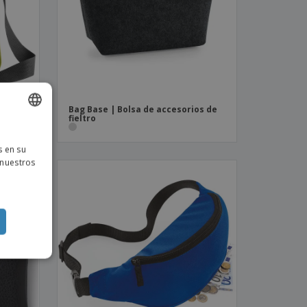
Bag Base | Bolsa de accesorios de
fieltro
ISH
s en su
TUGUESE
 nuestros
ISH