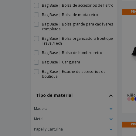
Bag Base | Bolsa de accesorios de fieltro
PR
Bag Base | Bolsa de moda retro
Bag Base | Bolsa grande para cadáveres
completos
Bag Base | Bolsa organizadora Boutique
Travel/Tech
Bag Base | Bolso de hombro retro
Bag Base | Cangurera
Bag Base | Estuche de accesorios de
boutique
Bag Base | Estuche de accesorios mini
boutique
Tipo de material
Riño
Bag Base | Estuche esencial para
lápices/accesorios
Madera
Bag Base | Maleta retra
Metal
Bag Base | Organizador de riñonera
PR
Papel y Cartulina
Bag Base | Riñonera