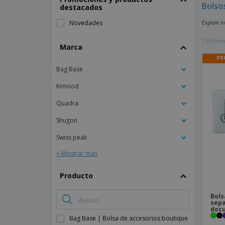
Bolso
destacados
Imanes Personalizados
Novedades
Explore nu
Lonas
139 Res
Marca
PR
Bag Base
Kimood
Quadra
Shugon
Swiss peak
+ Mostrar más
Producto
Bols
sepa
doc
Bag Base | Bolsa de accesorios boutique