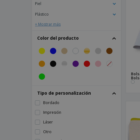
Piel
Bag Base | Riñonera con organizador
Plástico
Bag Base | Riñonera estilo militar Molle
+ Mostrar más
Bag Base | Riñonera utilitaria MOLLE
Bag Base | Saco Modulr 1 Litro
Color del producto
Multibolsillos
Billetera titular de la tarjeta
Bolsa algodón plegable FRESA SOFT
Bolsa de Mascarilla
Bols
Bols
Bolsa de bicicleta de poliéster
Bolsa de hombro LAHORE
Tipo de personalización
Bolsa de ojo de napa
Bordado
Bolsa de pasaporte 90x120mm
Impresión
Bolsa de poliéster impermeable
Láser
Bolsa de tabaco enrollable de poliéster
Otro
Bolsa llavero