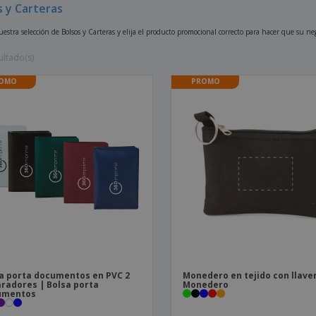
s y Carteras
Etiquetas para
Maletas y mochilas
Libr
Impresoras
estra selección de Bolsos y Carteras y elija el producto promocional correcto para hacer que su n
ultado(s)
OMO
PROMO
a porta documentos en PVC 2
Monedero en tejido con llave
radores | Bolsa porta
Monedero
umentos