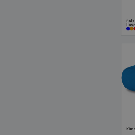
Cartera de aluminio
Cartera de cuero
Bols
Cartera de mujer de poliéster
llav
Cartera de piel para tarjetas de crédito
Cartera de poliéster
Cartera de silicona
Cartera de tecnología
Cartera de tecnología de cremallera
esencial
Cartera delgada segura de corcho RFID
ECO
Cartera para tarjetas RFID C-Secure
Cartera portadocumentos
Costos de la tarjeta RFID antirrobo
Kimood | Bolsa con cremallera
Kimo
Kimood | Bolsa de accesorios con