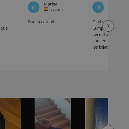
Marisa
MRJGUINA
M
M
España
España
Buena calidad
Es el segundo que 
o que
Cumple bien con lo
necesito, ya que se
pueden adaptar mu
los billetes