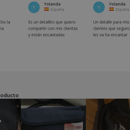
Yolanda
Yolanda
Y
Y
España
España
ho la
Es un detallito que quiero
Un detalle para mis
na
compartir con mis clientas
clientes que segur
y están encantadas
les va ha encantar
roducto