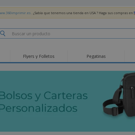
www.360imprimir.es
. ¿Sabía que tenemos una tienda en USA ? Haga sus compras en
Flyers y Folletos
Pegatinas
Pro
Tendencias
Nuevos productos
pro
des
Banderas, estandartes
Roll-Up
Cami
y guiones
Equipos y suministros
Roll-ups
Bor
para servicio de
alimentos
Acti
Entrega a domicilio
Desechables
libr
Pegatinas, vinilos y
Relojes de pulsera
Tra
carteles
Sudaderas con
Copas y Trofeos
Caja
capucha
Reg
Expositores
Medallas
per
Pósters
Comida y Dulces
Pro