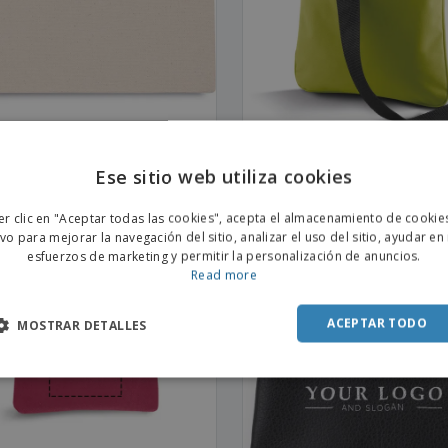
od | Bolsa de lona de algodón
Kimood | Bolsa de hombro
Ese sitio web utiliza cookies
ENGL
er clic en "Aceptar todas las cookies", acepta el almacenamiento de cookie
POR
ivo para mejorar la navegación del sitio, analizar el uso del sitio, ayudar en
OMO
esfuerzos de marketing y permitir la personalización de anuncios.
SPAN
Read more
ACEPTAR TODO
MOSTRAR DETALLES