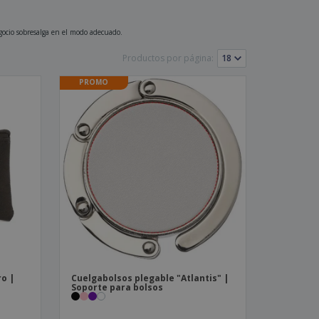
os y catálogos
egocio sobresalga en el modo adecuado.
Productos por página:
PROMO
ro |
Cuelgabolsos plegable "Atlantis" |
Soporte para bolsos