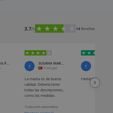
3.7
/5
14
Reseñas
Joao Nabais Pinto
SUSANA MARTINS
S
C
l
Portugal
Portuga
La manta es de buena
Fantástico!!!
calidad. Debería tener
todas las descripciones,
como las medidas.
Traducción automática