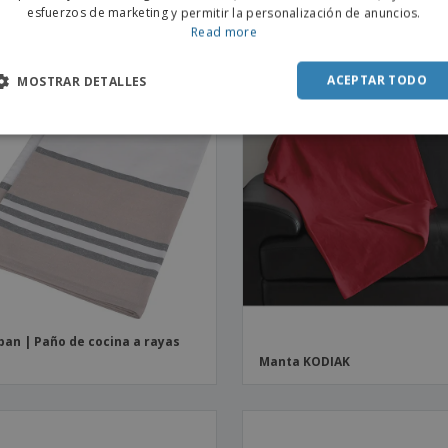
esfuerzos de marketing y permitir la personalización de anuncios.
rnoz RELAX
Kariban | Toalla de playa org
SPAN
Read more
ACEPTAR TODO
MOSTRAR DETALLES
ban | Paño de cocina a rayas
Manta KODIAK