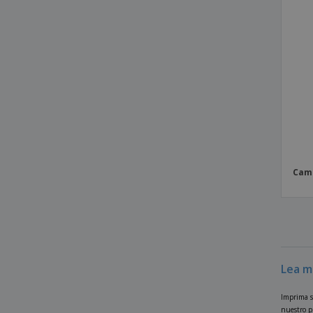
Chaleco Belsan
Chaleco Bordy
Chaleco Jandro
Chaleco Rostol
Chaqueta Cornal
Chaqueta Diston
Chaqueta Hizan
Chaqueta Kimpal
Cami
Chaqueta Mitens
Chaqueta Molter
Chaqueta Scola
Chaqueta Técnica Klusten
Lea m
Cojín de cuello
Culot Bizax
Imprima s
nuestro pr