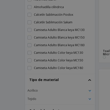
Almohadilla cilíndrica
Calcetín Sublimación Piodox
Calcetín Sublimación Sakam
Camiseta Adulto Blanca keya MC130
Camiseta Adulto Blanca keya MC150
Camiseta Adulto Blanca keya MC180
Toal
Camiseta Adulto Color keya MC130
Micr
Camiseta Adulto Color keya MC150
Camiseta Adulto Color keya MC180
Camiseta Adulto Color keya MC180-OE
Tipo de material
Camiseta Adulto Guim
Acrílico
Camiseta Adulto Helixa
Camiseta Adulto Krusly
Tejido
Camiseta Adulto Nimo