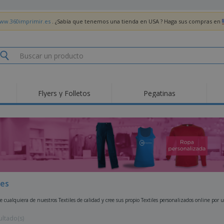
www.360imprimir.es
. ¿Sabía que tenemos una tienda en USA ? Haga sus compras en
Flyers y Folletos
Pegatinas
Pro
Tendencias
Nuevos productos
pro
des
Banderas, estandartes
Roll-Up
Cami
y guiones
Equipos y suministros
Roll-ups
Bor
para servicio de
alimentos
Acti
Entrega a domicilio
Desechables
libr
Pegatinas, vinilos y
Relojes de pulsera
Tra
carteles
les
Sudaderas con
Copas y Trofeos
Caja
capucha
e cualquiera de nuestros Textiles de calidad y cree sus propio Textiles personalizados online por 
Reg
Expositores
Medallas
per
ultado(s)
Pósters
Comida y Dulces
Pro