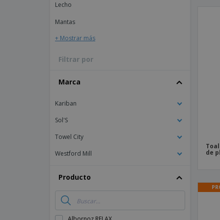
Lecho
Imanes Personalizados
Mantas
Lonas
+ Mostrar más
Filtrar por
Marca
Kariban
Sol'S
Towel City
Toal
de p
Westford Mill
Producto
PR
Albornoz RELAX