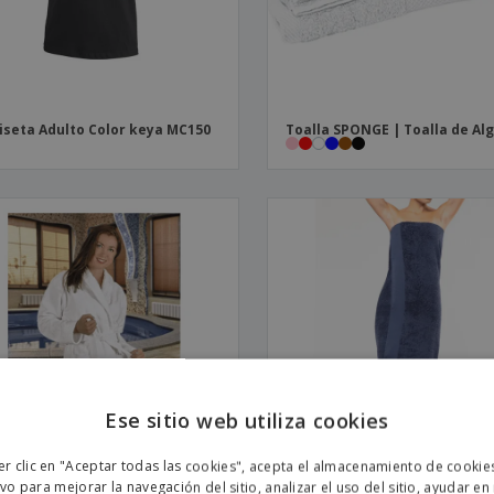
seta Adulto Color keya MC150
Toalla SPONGE | Toalla de Al
Ese sitio web utiliza cookies
ENGL
er clic en "Aceptar todas las cookies", acepta el almacenamiento de cookie
POR
ivo para mejorar la navegación del sitio, analizar el uso del sitio, ayudar en