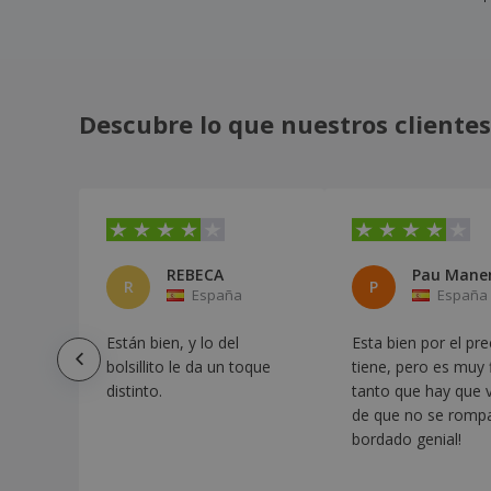
Forro Polar Mesiox
Forro Polar Peyten
Foulard Betty
Foulard Ribban
Descubre lo que nuestros clientes
Garcia de Pou | Juego de Alfombrillas de
Baño (16 Uds)
Garcia de Pou | Juego de Toallas de Baño
Garcia de Pou | Juego de Toallas de
Mano (48 Uds)
REBECA
Impermeable Garu
R
P
España
España
Impermeable Hinbow
Están bien, y lo del
Esta bien por el pr
Kariban | Albornoz bio con capucha
bolsillito le da un toque
tiene, pero es muy f
Kariban | Fouta de rayas con flecos
distinto.
tanto que hay que v
Kariban | Fouta vintage
de que no se rompa
bordado genial!
Kariban | Paño de cocina a rayas
Kariban | Paño de cocina origine france