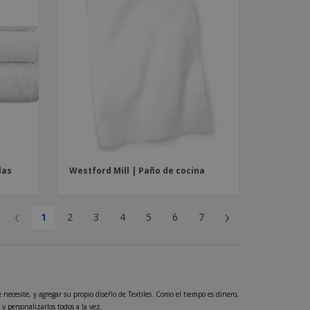
las
Westford Mill | Paño de cocina
‹
›
1
2
3
4
5
6
7
necesite, y agregar su propio diseño de Textiles. Como el tiempo es dinero,
y personalizarlos todos a la vez.