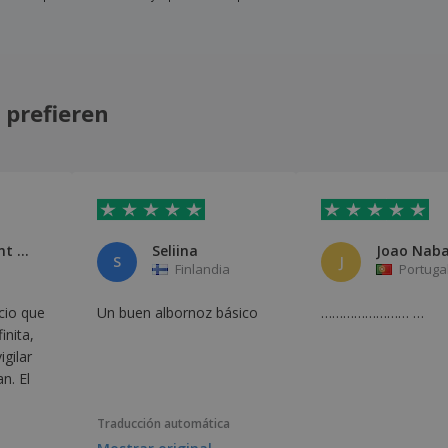
 prefieren
Pau Manent Grau Manent Grau
Seliina
S
J
Finlandia
Portuga
ecio que
Un buen albornoz básico
…………………… …
inita,
igilar
n. El
Traducción automática