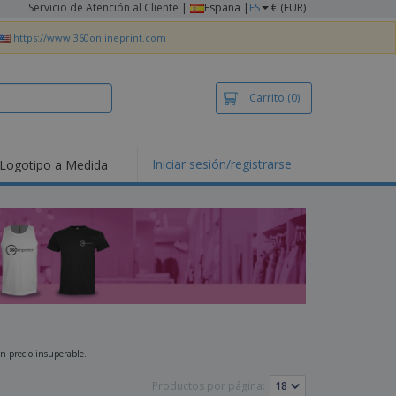
Servicio de Atención al Cliente
|
España |
ES
€ (EUR)
https://www.360onlineprint.com
Carrito
(0)
Iniciar sesión/registrarse
Logotipo a Medida
mociones y
ductos
tacados
setas y Polos
dados
vidades al aire
e
bajo desde casa
s de Envío
un precio insuperable.
alos
sonalizados
Productos por página:
ductos ecológicos