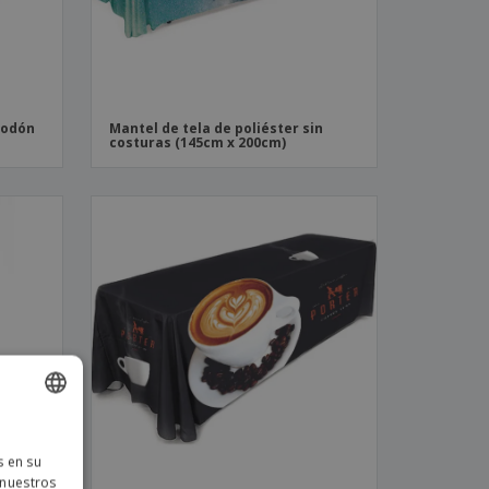
godón
Mantel de tela de poliéster sin
costuras (145cm x 200cm)
ISH
s en su
TUGUESE
 nuestros