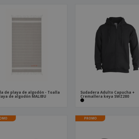
Etiquetas para
Maletas y mochilas
Libr
Impresoras
la de playa de algodón - Toalla
Sudadera Adulto Capucha +
laya de algodón MALIBU
Cremallera keya SWZ280
OMO
PROMO