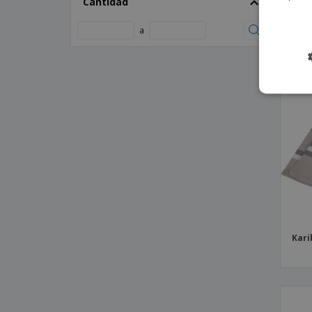
Camiseta Mujer Blanca keya WCS180
Cantidad
Albo
Camiseta Mujer Color keya WCS150
a
Camiseta Mujer Color keya WCS180
Camiseta Mujer Slem
Camiseta Mujer Tecnic Plus
Camiseta Mujer Tecnic Rox
Camiseta Mujer keya Organic WM
Camiseta Niño Blanca keya YC150
Camiseta Niño Color keya YC150
Camiseta Niño Krusly
Camiseta Niño Tecnic Dinamic
Camiseta Niño Tecnic Plus
Kari
Camiseta Niño Tecnic Rox
Camiseta Niño keya Organic KD
Chaleco Balmax