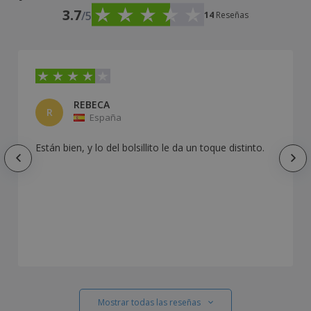
3.7
/5
14
Reseñas
REBECA
R
España
Están bien, y lo del bolsillito le da un toque distinto.
Mostrar todas las reseñas