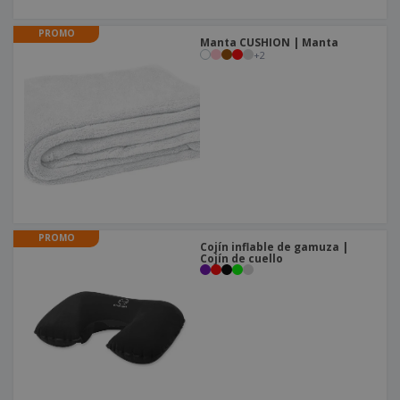
o
s
PROMO
Manta CUSHION | Manta
+
2
PROMO
Cojín inflable de gamuza |
Cojín de cuello