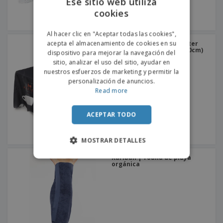
Ese sitio web utiliza
cookies
ENGLISH
PORTUGUESE
Al hacer clic en "Aceptar todas las cookies",
acepta el almacenamiento de cookies en su
Mantel de tela de poliéster
SPANISH
sin costuras (145cm x 300cm)
dispositivo para mejorar la navegación del
sitio, analizar el uso del sitio, ayudar en
nuestros esfuerzos de marketing y permitir la
personalización de anuncios.
Read more
ACEPTAR TODO
MOSTRAR DETALLES
Kariban | Toalla de playa
orgánica