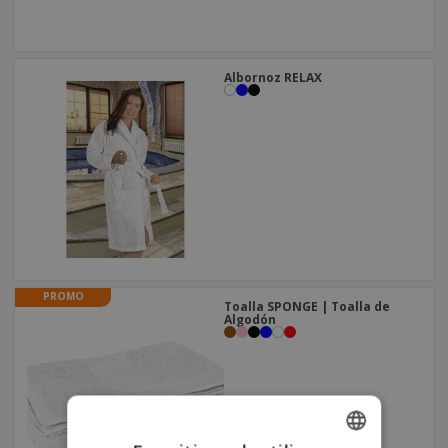
Albornoz RELAX
PROMO
Toalla SPONGE | Toalla de
Algodón