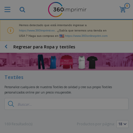
0
P
r
o
d
Hemos detectado que está intentando ingresar a
M
u
https://www.360imprimir.es
. ¿Sabía que tenemos una tienda en
a
c
USA ? Haga sus compras en
https://www.360onlineprint.com
t
t
e
o
P
Regresar para Ropa y textiles
r
s
r
i
m
o
a
á
d
l
s
P
u
d
v
a
c
e
e
Textiles
n
t
M
n
t
o
a
M
d
Personalice cualquiera de nuestros Textiles de calidad y cree sus propio Textiles
a
s
r
a
i
personalizados online por un precio insuperable.
l
P
k
t
d
l
r
e
e
o
a
o
B
t
r
s
s
m
o
i
i
y
o
l
n
a
E
c
s
g
l
169 Resultado(s)
Productos por página:
x
R
i
a
d
p
o
o