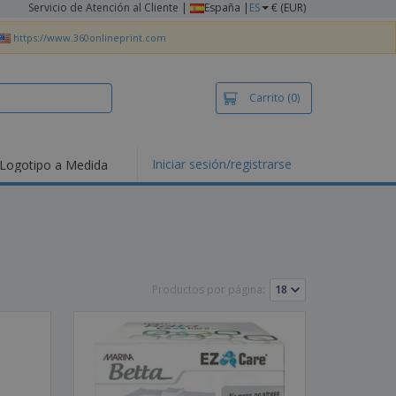
Servicio de Atención al Cliente
|
España |
ES
€ (EUR)
https://www.360onlineprint.com
Carrito
(0)
Iniciar sesión/registrarse
Logotipo a Medida
mociones y
ductos
tacados
setas y Polos
dados
vidades al aire
e
Productos por página:
bajo desde casa
s de Envío
alos
sonalizados
ductos ecológicos