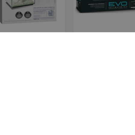
al | Acuario "Chi Ii Nano" 19L
Fluval | Acuario "Sea Evo"
ás acerca de Acuarios Y Accesorios
nos Acuarios Y Accesorios personalizados, está en el lugar indicado. Puede crear sus Acuarios Y Ac
 información personal o cualquier otra cosa que se le ocurra, ¡y obtenga sus Acuarios Y Accesorios 
 NOSOTROS
ATENCIÓN AL CLIENTE
es somos
Servicio de Atención al Cliente
Mi cuenta
Gestionar pedidos