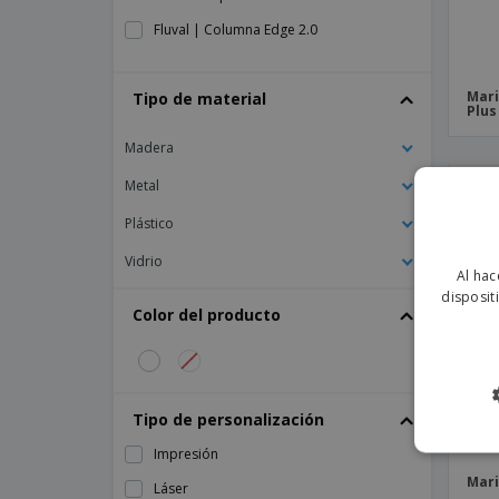
Fluval | Columna Edge 2.0
Fluval | Flex - Acuario "Marine 3". 123
Litros
Mari
Tipo de material
Plus
Fluval | Flex - Mesa Soporte Negra
(Acuario) 123 L
Madera
Fluval | Kit Acuario Edge 23 L
Metal
Fluval | Spec - Acuario "Nano" 10L Negro
Plástico
Fluval | Tapa De Recambio "Edge 2.0"
Vidrio
Marina | Acuario "Betta Ez Care" 2.5L
Al hac
disposit
Marina | Acuario 3.7 L Negro Betta "Ez
Color del producto
Care Style Bettera"
Marina | Acuario Betta - "Geoburbujas"
Marina | Acuario Betta - Calaveras
Tipo de personalización
Marina | Acuario Betta - Flor
Impresión
Marina | Acuario Betta - Floral
Mari
Láser
Marina | Acuario Betta - Fuegos