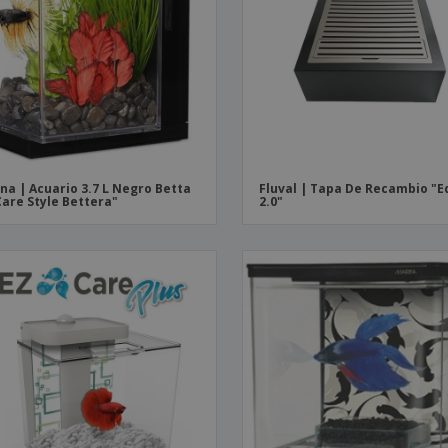
Etiquetas para
Maletas y mochilas
Libr
Impresoras
na | Acuario 3.7 L Negro Betta
Fluval | Tapa De Recambio "
Care Style Bettera"
2.0"