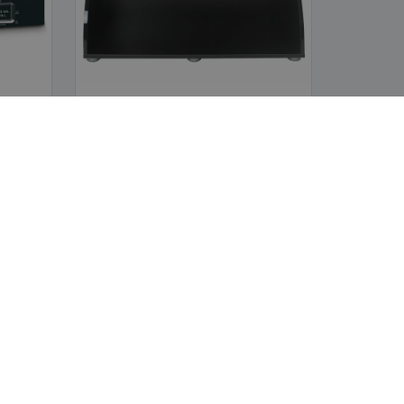
Fluval | Flex - Mesa Soporte Negra
(Acuario) 123 L
‹
›
1
2
cesorios en varios tamaños y formas. Agregue el logo de su negocio,
ahora!
AVISOS LEGALES
Términos y condiciones
Política de privacidad
Política de reembolso y devolución
Código Ético y de Conducta