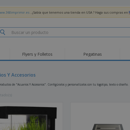
www.360imprimir.es
. ¿Sabía que tenemos una tienda en USA ? Haga sus compras en
Flyers y Folletos
Pegatinas
Pro
Tendencias
Nuevos productos
pro
des
Banderas, estandartes
ios Y Accesorios
Roll-Up
Cami
y guiones
Equipos y suministros
Roll-ups
Bor
ductos de "Acuarios Y Accesorios". Configúralos y personalízalos con tu logotipo, texto o diseño.
para servicio de
alimentos
Acti
Entrega a domicilio
Desechables
libr
ltado(s)
Pegatinas, vinilos y
Relojes de pulsera
Tra
carteles
Sudaderas con
Copas y Trofeos
Caja
capucha
Reg
Expositores
Medallas
per
Pósters
Comida y Dulces
Pro