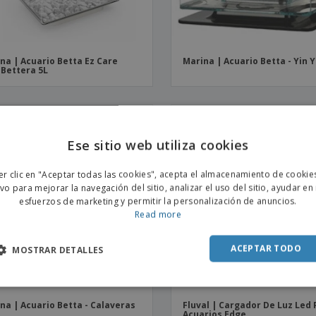
na | Acuario Betta Ez Care
Marina | Acuario Betta - Yin 
 Bettera 5L
Ese sitio web utiliza cookies
ENGL
er clic en "Aceptar todas las cookies", acepta el almacenamiento de cookie
POR
ivo para mejorar la navegación del sitio, analizar el uso del sitio, ayudar en
esfuerzos de marketing y permitir la personalización de anuncios.
SPAN
Read more
ACEPTAR TODO
MOSTRAR DETALLES
na | Acuario Betta - Calaveras
Fluval | Cargador De Luz Led
Acuarios Edge