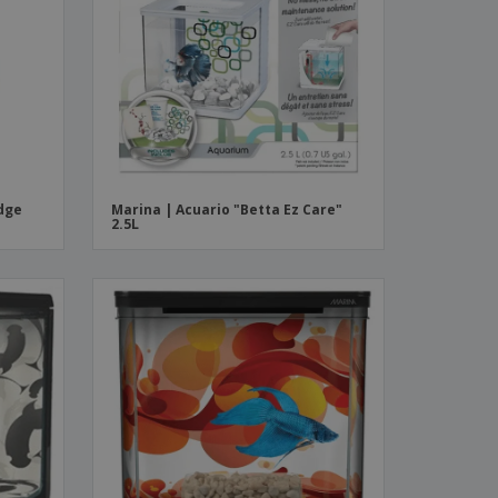
os y catálogos
Edge
Marina | Acuario "Betta Ez Care"
2.5L