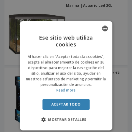
Marina | Acuario Led 20L
Ese sitio web utiliza
cookies
ENGLISH
PORTUGUESE
Al hacer clic en "Aceptar todas las cookies",
acepta el almacenamiento de cookies en su
SPANISH
dispositivo para mejorar la navegación del
Marina | Acuario Explorer 17L
sitio, analizar el uso del sitio, ayudar en
nuestros esfuerzos de marketing y permitir la
personalización de anuncios.
Read more
ACEPTAR TODO
MOSTRAR DETALLES