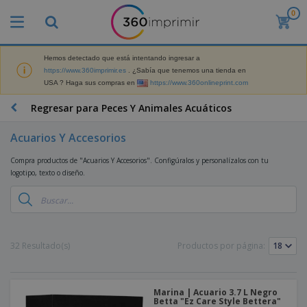
0
P
r
o
d
Hemos detectado que está intentando ingresar a
M
u
https://www.360imprimir.es
. ¿Sabía que tenemos una tienda en
a
c
USA ? Haga sus compras en
https://www.360onlineprint.com
t
t
e
o
P
Regresar para Peces Y Animales Acuáticos
r
s
r
i
m
o
a
Acuarios Y Accesorios
á
d
l
s
P
u
d
Compra productos de "Acuarios Y Accesorios". Configúralos y personalízalos con tu
v
a
c
e
logotipo, texto o diseño.
e
n
t
M
n
t
o
a
M
d
a
s
r
a
i
l
P
k
t
d
l
r
e
e
o
a
o
B
32 Resultado(s)
Productos por página:
t
r
s
s
m
o
i
i
y
o
l
n
a
E
c
s
g
l
x
R
i
Marina | Acuario 3.7 L Negro
a
d
p
Betta "Ez Care Style Bettera"
o
o