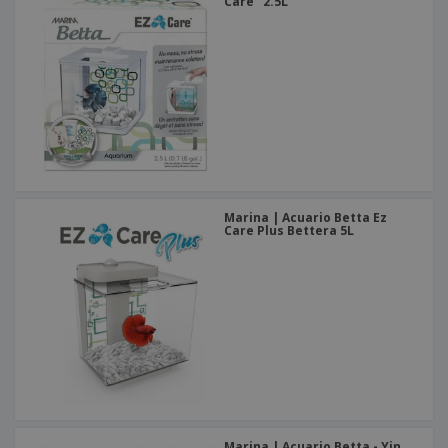
o
Care" 2.5L
s
Marina | Acuario Betta Ez
Care Plus Bettera 5L
Marina | Acuario Betta - Yin