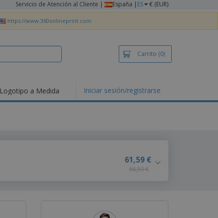
Servicio de Atención al Cliente
|
España |
ES
€ (EUR)
https://www.360onlineprint.com
Carrito
(0)
Iniciar sesión/registrarse
Logotipo a Medida
mociones y
ductos
tacados
setas y Polos
dados
vidades al aire
61,59 €
e
66,59 €
bajo desde casa
s de Envío
alos
sonalizados
ductos ecológicos