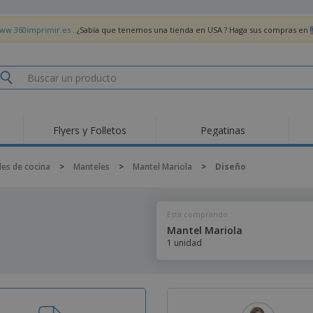
www.360imprimir.es
. ¿Sabía que tenemos una tienda en USA ? Haga sus compras en
Flyers y Folletos
Pegatinas
Pro
Tendencias
Nuevos productos
pro
les de cocina
>
Manteles
>
Mantel Mariola
>
Diseño
des
Banderas, estandartes
Roll-Up
Cami
y guiones
Equipos y suministros
Roll-ups
Bor
para servicio de
Está comprando
alimentos
Acti
Entrega a domicilio
Desechables
libr
Mantel Mariola
Pegatinas, vinilos y
1 unidad
Relojes de pulsera
Tra
carteles
Sudaderas con
Copas y Trofeos
Caja
capucha
Reg
Expositores
Medallas
per
Pósters
Comida y Dulces
Pro