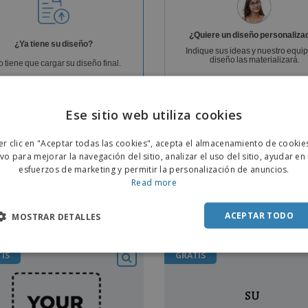
Etiquetas para
Maletas y mochilas
Libr
Impresoras
¿Quiere un diseño personaliza
¿Ya tiene su diseño?
Indique sus ideas y nuestro equi
diseño las materializará.
o tiene que cargar su diseño final.
Contratar a un diseñador
Subir archivo
Ese sitio web utiliza cookies
por solo
19,99 €
PDF/x1a Gratis
ENGL
er clic en "Aceptar todas las cookies", acepta el almacenamiento de cookie
POR
ivo para mejorar la navegación del sitio, analizar el uso del sitio, ayudar en
esfuerzos de marketing y permitir la personalización de anuncios.
SPAN
Read more
ACEPTAR TODO
MOSTRAR DETALLES
IS
GRATIS