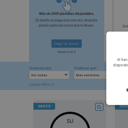
Imanes Personalizados
Más de 2000 plantillas disponibles.
Lonas
El diseño se paga solo una vez, después
podrá usarlo las veces que lo desee.
Sol
Elegir un diseño
Desde 0,00 €
Al hac
disposit
Orientación:
Ordenar por:
Ver todas
Más vendidos
Limpiar filtros
GRATIS
GRAT