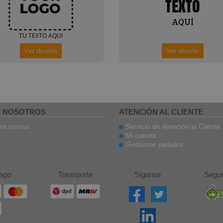
Ver diseño
Ver diseño
 NOSOTROS
ATENCIÓN AL CLIENTE
es somos
Servicio de Atención al Cliente
Mi cuenta
Gestionar pedidos
ago
Transporte
Síganos
Segur