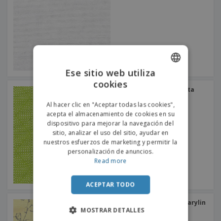
o
s
Ese sitio web utiliza
cookies
ENGLISH
Mantel Resina Tela Loneta
Batika
PORTUGUESE
Al hacer clic en "Aceptar todas las cookies",
acepta el almacenamiento de cookies en su
SPANISH
dispositivo para mejorar la navegación del
sitio, analizar el uso del sitio, ayudar en
nuestros esfuerzos de marketing y permitir la
personalización de anuncios.
Read more
ACEPTAR TODO
Tela De Mantel Resina Marylin
Loneta
MOSTRAR DETALLES