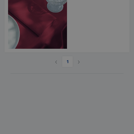
‹
›
1