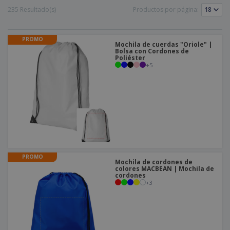
235 Resultado(s)
Productos por página:
PROMO
Mochila de cuerdas "Oriole" |
Bolsa con Cordones de
Poliéster
+
5
PROMO
Mochila de cordones de
colores MACBEAN | Mochila de
cordones
+
3