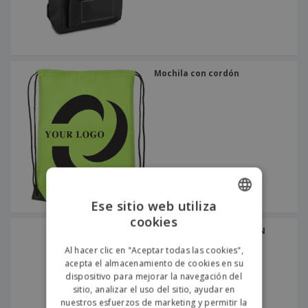
Mochila con cordón
Ese sitio web utiliza
cookies
ENGLISH
Mochila antirrobo BERLIN
PORTUGUESE
Al hacer clic en "Aceptar todas las cookies",
acepta el almacenamiento de cookies en su
SPANISH
dispositivo para mejorar la navegación del
sitio, analizar el uso del sitio, ayudar en
nuestros esfuerzos de marketing y permitir la