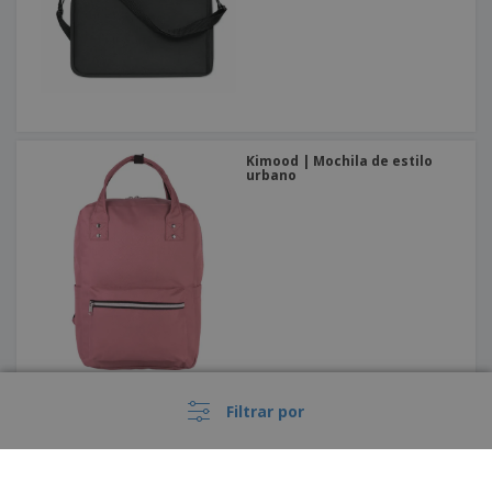
Kimood | Mochila de estilo
urbano
Filtrar por
Riñonera HULABAG