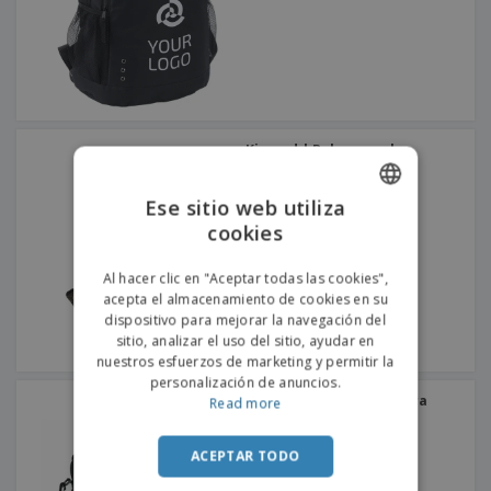
Kimood | Bolsa para la
escuela
Ese sitio web utiliza
cookies
ENGLISH
PORTUGUESE
Al hacer clic en "Aceptar todas las cookies",
acepta el almacenamiento de cookies en su
SPANISH
dispositivo para mejorar la navegación del
sitio, analizar el uso del sitio, ayudar en
nuestros esfuerzos de marketing y permitir la
personalización de anuncios.
Maletín de neopreno para
Read more
portátil NEOLAP
ACEPTAR TODO