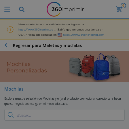
0
P
r
o
d
Hemos detectado que está intentando ingresar a
M
u
https://www.360imprimir.es
. ¿Sabía que tenemos una tienda en
a
c
USA ? Haga sus compras en
https://www.360onlineprint.com
t
t
e
o
P
Regresar para Maletas y mochilas
r
s
r
i
m
o
a
á
d
l
s
P
u
d
v
a
c
e
e
n
t
M
n
t
o
a
M
d
a
s
r
Mochilas
a
i
l
P
k
t
d
l
r
e
Explore nuestra selección de Mochilas y elija el producto promocional correcto para hacer
e
o
a
o
B
t
que su negocio sobresalga en el modo adecuado.
r
s
s
m
o
i
i
y
o
l
n
a
E
c
s
g
l
x
R
i
a
d
p
o
o