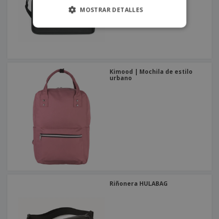
MOSTRAR DETALLES
Kimood | Mochila de estilo
urbano
Riñonera HULABAG