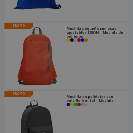
o
s
PROMO
Mochila pequeña con asas
ajustables SISON | Mochila de
poliéster
PROMO
Mochila en poliéster con
bolsillo frontal | Mochila
+
2