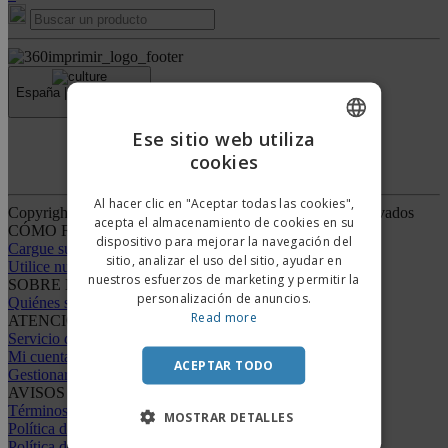
España |
ES
(€ EUR )
›
Ese sitio web utiliza
Código Ético y de Conducta
cookies
ENGLISH
PORTUGUESE
Al hacer clic en "Aceptar todas las cookies",
Copyright © 2026 - 360imprimir. Todos los derechos reservados
acepta el almacenamiento de cookies en su
SPANISH
CÓMO FUNCIONA
dispositivo para mejorar la navegación del
Cargue su archivo
sitio, analizar el uso del sitio, ayudar en
Utilice nuestras plantillas
nuestros esfuerzos de marketing y permitir la
SOBRE NOSOTROS
personalización de anuncios.
Quiénes somos
Read more
ATENCIÓN AL CLIENTE
Servicio de Atención al Cliente
Mi cuenta
ACEPTAR TODO
Gestionar pedidos
AVISOS LEGALES
Términos y condiciones
MOSTRAR DETALLES
Política de privacidad
Política de reembolso y devolución