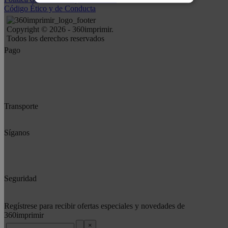
Código Ético y de Conducta
Copyright © 2026 - 360imprimir.
Todos los derechos reservados
Pago
Transporte
Síganos
Seguridad
Regístrese para recibir ofertas especiales y novedades de
360imprimir
×