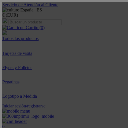
Servicio de Atención al Cliente
|
España |
ES
€ (EUR)
Carrito
(0)
Todos los productos
Tarjetas de visita
Flyers y Folletos
Pegatinas
Logotipo a Medida
Iniciar sesión/registrarse
0