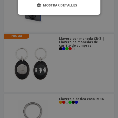
MOSTRAR DETALLES
PROMO
Llavero con moneda CR-Z |
Llavero de monedas de
carrito de compras
Llavero plástico casa IMBA