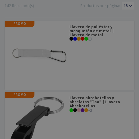
s
e
o
p
n
142 Resultado(s)
Productos por página:
O
s
a
a
f
E
i
l
i
m
t
e
c
PROMO
b
o
Llavero de poliéster y
s
i
a
mosquetón de metal |
r
C
Llavero de metal
n
l
e
o
a
a
s
m
j
p
e
T
r
o
a
d
r
o
p
Iniciar
s
o
sesión/registrarse
l
r
o
t
s
PROMO
e
Servicio
Llavero abrebotellas y
p
m
abrelatas "Tao" | Llavero
de
r
Abrebotellas
a
Atención
+
3
o
al
d
Cliente
u
c
t