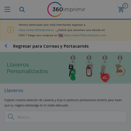
0
P
r
o
d
Hemos detectado que está intentando ingresar a
M
u
https://www.360imprimir.es
. ¿Sabía que tenemos una tienda en
a
c
USA ? Haga sus compras en
https://www.360onlineprint.com
t
t
e
o
P
Regresar para Correas y Portacarnés
r
s
r
i
m
o
a
á
d
l
s
P
u
d
v
a
c
e
e
n
t
M
n
t
o
a
M
d
a
s
r
Llaveros
a
i
l
P
k
t
d
l
r
e
Explore nuestra selección de Llaveros y elija el producto promocional correcto para hacer
e
o
a
o
B
t
que su negocio sobresalga en el modo adecuado.
r
s
s
m
o
i
i
y
o
l
n
a
E
c
s
g
l
x
R
i
a
d
p
o
o