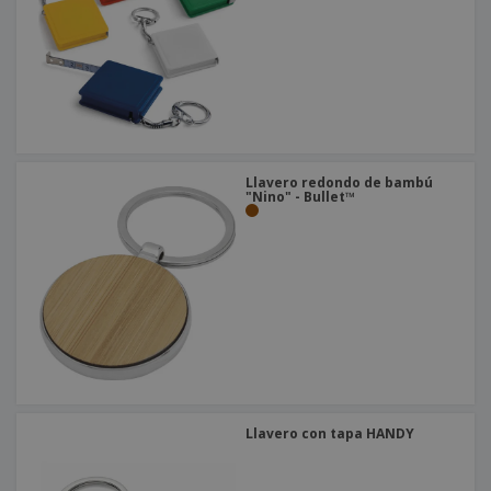
Llavero redondo de bambú
"Nino" - Bullet™
Llavero con tapa HANDY