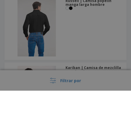
Russell | Camisa popelín
manga larga hombre
Kariban | Camisa de mezclilla
para hombre
Filtrar por