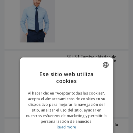
SOL'S | Camisa elástica de
manga larga para hombre
Ese sitio web utiliza
cookies
ENGLISH
PORTUGUESE
Al hacer clic en "Aceptar todas las cookies",
acepta el almacenamiento de cookies en su
SPANISH
dispositivo para mejorar la navegación del
sitio, analizar el uso del sitio, ayudar en
nuestros esfuerzos de marketing y permitir la
personalización de anuncios.
SOL'S | Camisa de mezclilla
Read more
para mujer