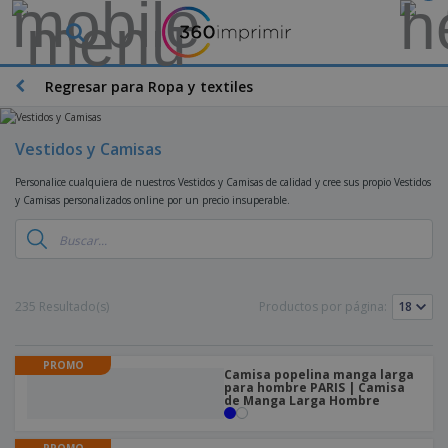
P
r
o
d
Regresar para Ropa y textiles
M
u
a
c
t
t
e
Vestidos y Camisas
o
P
r
s
r
i
Personalice cualquiera de nuestros Vestidos y Camisas de calidad y cree sus propio Vestidos
m
o
a
y Camisas personalizados online por un precio insuperable.
á
d
l
s
P
u
d
v
a
c
e
e
n
t
M
n
t
o
a
M
d
a
s
r
235 Resultado(s)
Productos por página:
a
i
l
P
k
t
d
l
r
e
e
o
a
o
B
t
r
s
PROMO
s
m
Camisa popelina manga larga
o
i
i
y
para hombre PARIS | Camisa
o
l
n
a
de Manga Larga Hombre
E
c
s
g
l
x
R
i
a
d
p
o
o
PROMO