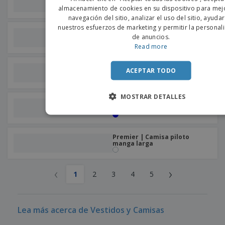
manga larga para hombre
PORTU
almacenamiento de cookies en su dispositivo para mejo
navegación del sitio, analizar el uso del sitio, ayuda
SPANIS
nuestros esfuerzos de marketing y permitir la personal
SOL'S | Camisa elástica de
de anuncios.
manga larga para hombre
Read more
Kariban | Camisa elástica de
ACEPTAR TODO
manga corta para mujer
MOSTRAR DETALLES
SOL'S | Camisa de mezclilla
para mujer
Premier | Camisa piloto
manga larga
‹
›
1
2
3
4
5
Lea más acerca de Vestidos y Camisas