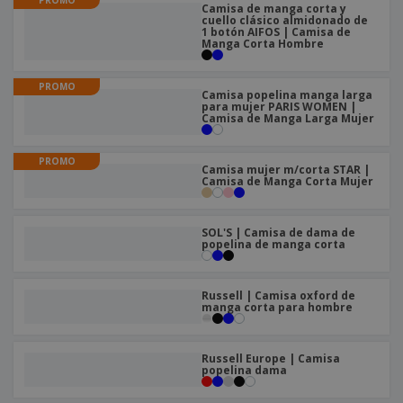
s
e
o
Camisa de manga corta y
p
n
O
cuello clásico almidonado de
s
a
a
1 botón AIFOS | Camisa de
f
E
i
Manga Corta Hombre
l
i
m
t
e
c
b
o
s
i
PROMO
a
r
Camisa popelina manga larga
C
n
l
e
para mujer PARIS WOMEN |
o
a
Camisa de Manga Larga Mujer
a
s
m
j
p
e
T
PROMO
r
Camisa mujer m/corta STAR |
o
a
Camisa de Manga Corta Mujer
d
r
o
p
Iniciar
s
o
SOL'S | Camisa de dama de
sesión/registrarse
l
popelina de manga corta
r
o
t
s
e
Servicio
p
m
Russell | Camisa oxford de
de
r
manga corta para hombre
a
Atención
o
al
d
Cliente
u
Russell Europe | Camisa
c
popelina dama
t