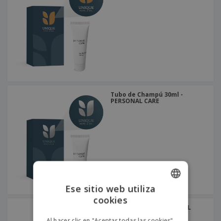
Tubo de Champú 30ml -
PERSONAL CARE
Ese sitio web utiliza
cookies
ENGLISH
Set Femenino - PERSONAL
CARE
PORTUGUESE
Al hacer clic en "Aceptar todas las cookies",