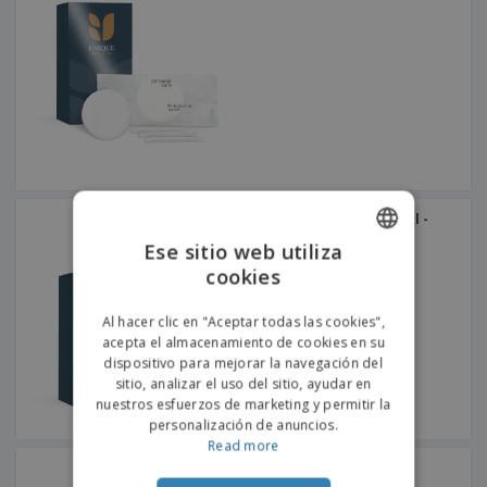
Tubo de Gel de Baño 30ml -
PERSONAL CARE
Ese sitio web utiliza
cookies
ENGLISH
PORTUGUESE
Al hacer clic en "Aceptar todas las cookies",
acepta el almacenamiento de cookies en su
SPANISH
dispositivo para mejorar la navegación del
sitio, analizar el uso del sitio, ayudar en
nuestros esfuerzos de marketing y permitir la
personalización de anuncios.
Read more
Peine - PERSONAL CARE