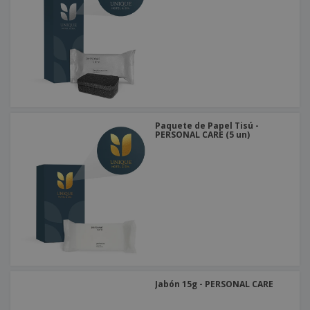
o
s
Paquete de Papel Tisú -
PERSONAL CARE (5 un)
Jabón 15g - PERSONAL CARE