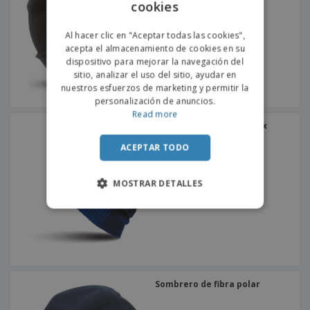
o
cookies
ENGLISH
s
PORTUGUESE
Al hacer clic en "Aceptar todas las cookies",
acepta el almacenamiento de cookies en su
SPANISH
dispositivo para mejorar la navegación del
sitio, analizar el uso del sitio, ayudar en
nuestros esfuerzos de marketing y permitir la
personalización de anuncios.
Read more
Result | Sombrero softex
núcleo
ACEPTAR TODO
MOSTRAR DETALLES
Sombrero de fibra polar