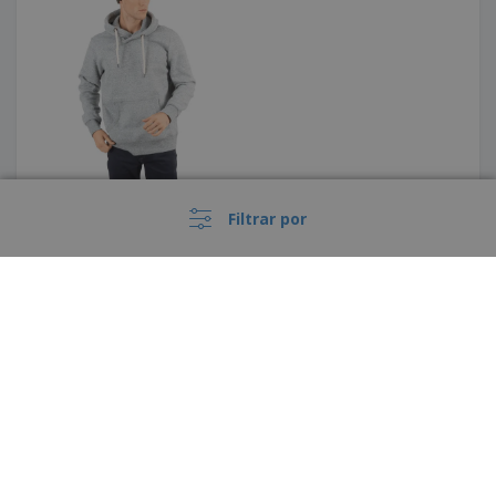
Filtrar por
Result | Gorro con pompones
›
España |
ES
(€ EUR )
Beechfield | Gorro de
jacquard Snowstar