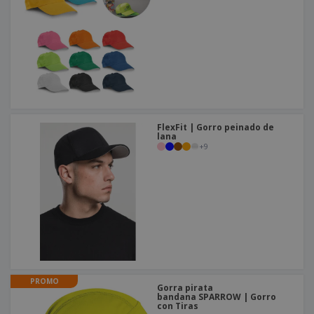
o
s
FlexFit | Gorro peinado de
lana
+
9
PROMO
Gorra pirata
bandana SPARROW | Gorro
con Tiras