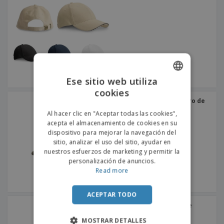
Ese sitio web utiliza
cookies
ENGLISH
Atlantis | Gorra de rapero de
algodón
PORTUGUESE
Al hacer clic en "Aceptar todas las cookies",
acepta el almacenamiento de cookies en su
SPANISH
dispositivo para mejorar la navegación del
sitio, analizar el uso del sitio, ayudar en
nuestros esfuerzos de marketing y permitir la
personalización de anuncios.
Read more
ACEPTAR TODO
Result | Gorra flexible de
kansas
MOSTRAR DETALLES