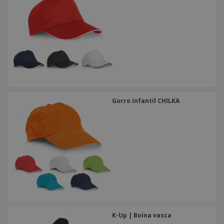
Gorro infantil CHILKA
K-Up | Boina vasca