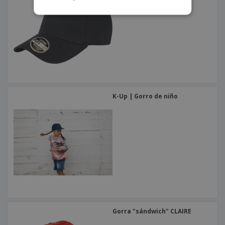
K-Up | Gorro de niño
Gorra "sándwich" CLAIRE