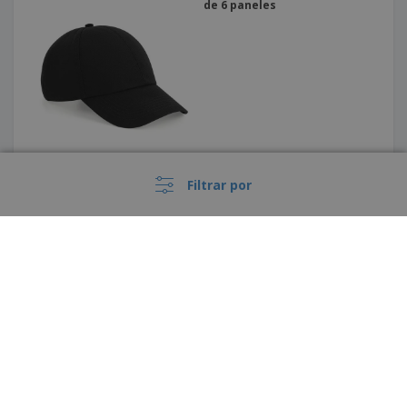
de 6 paneles
Filtrar por
Gorro - Gorro de playa de
algodón BILGOLA
›
España |
ES
(€ EUR )