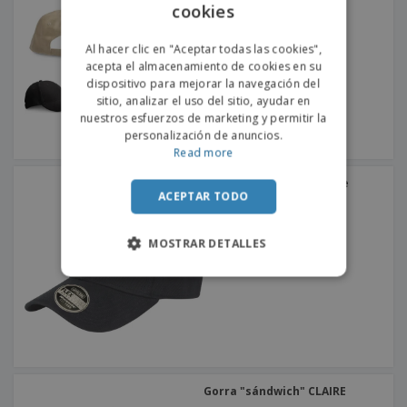
cookies
ENGLISH
PORTUGUESE
Al hacer clic en "Aceptar todas las cookies",
acepta el almacenamiento de cookies en su
SPANISH
dispositivo para mejorar la navegación del
sitio, analizar el uso del sitio, ayudar en
nuestros esfuerzos de marketing y permitir la
personalización de anuncios.
Read more
Result | Gorra flexible de
kansas
ACEPTAR TODO
MOSTRAR DETALLES
Gorra "sándwich" CLAIRE