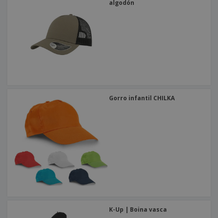
algodón
Gorro infantil CHILKA
K-Up | Boina vasca