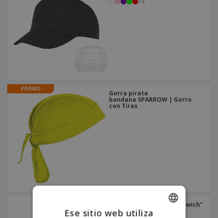
+
4
PROMO
Gorra pirata
bandana SPARROW | Gorro
con Tiras
Gorra CHRISTOPHE "sándwich"
Ese sitio web utiliza