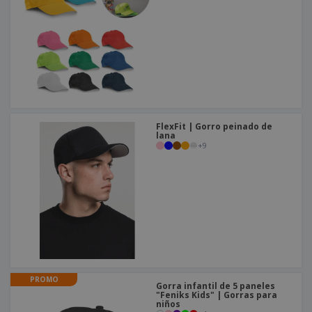
o
s
FlexFit | Gorro peinado de
lana
+
9
PROMO
Gorra infantil de 5 paneles
"Feniks Kids" | Gorras para
niños