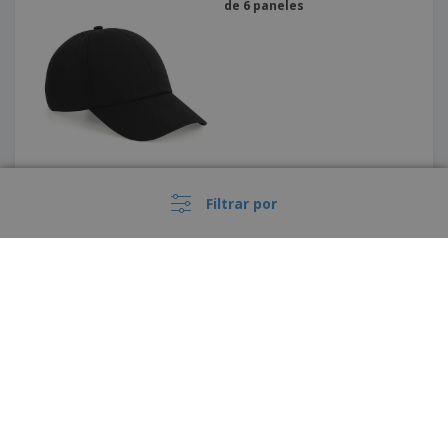
de 6 paneles
Filtrar por
Flexfit | Gorra clásica con 5
paneles snapback
›
España |
ES
(€ EUR )