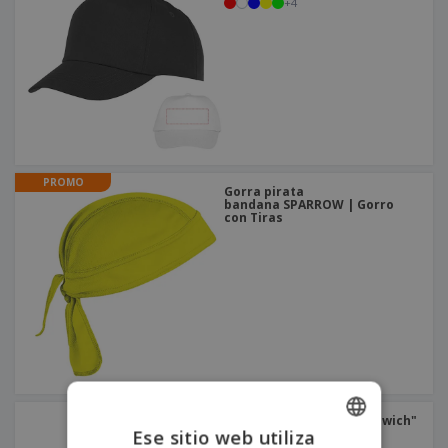
+
4
PROMO
Gorra pirata
bandana SPARROW | Gorro
con Tiras
Gorra CHRISTOPHE "sándwich"
Ese sitio web utiliza