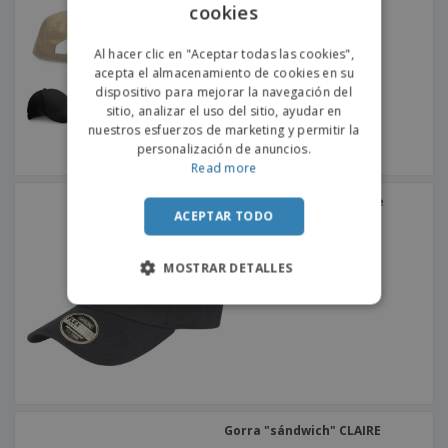
cookies
ENGLISH
PORTUGUESE
Al hacer clic en "Aceptar todas las cookies",
acepta el almacenamiento de cookies en su
SPANISH
dispositivo para mejorar la navegación del
sitio, analizar el uso del sitio, ayudar en
nuestros esfuerzos de marketing y permitir la
personalización de anuncios.
Read more
Result | Gorra flexible de
kansas
ACEPTAR TODO
MOSTRAR DETALLES
Gorra "sándwich" CLAIRE