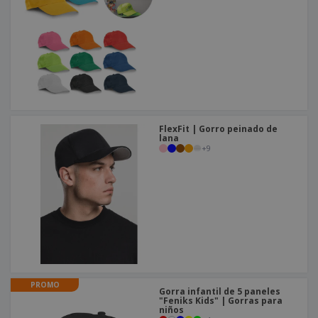
o
s
FlexFit | Gorro peinado de
lana
+
9
PROMO
Gorra infantil de 5 paneles
"Feniks Kids" | Gorras para
niños