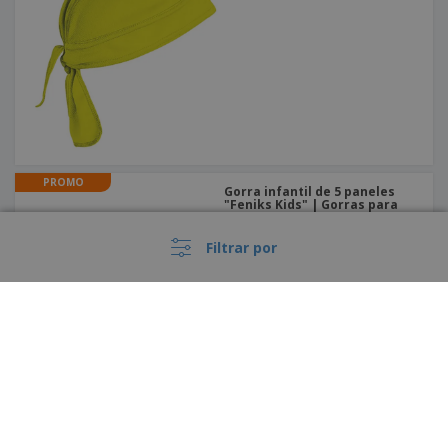
PROMO
Gorra infantil de 5 paneles
"Feniks Kids" | Gorras para
niños
+
4
Filtrar por
Gorra CHRISTOPHE "sándwich"