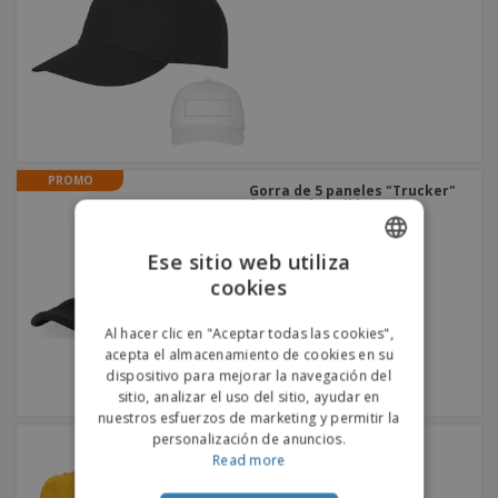
s
e
o
p
n
O
s
a
a
f
E
i
l
i
m
t
e
c
b
o
s
i
a
r
C
n
l
e
o
a
a
s
m
j
PROMO
p
e
Gorra de 5 paneles "Trucker"
T
r
| Gorro de poliéster
o
+
3
a
d
r
o
Ese sitio web utiliza
p
Iniciar
s
o
cookies
ENGLISH
sesión/registrarse
l
r
o
t
PORTUGUESE
Al hacer clic en "Aceptar todas las cookies",
s
e
Servicio
acepta el almacenamiento de cookies en su
p
SPANISH
m
de
dispositivo para mejorar la navegación del
r
a
Atención
sitio, analizar el uso del sitio, ayudar en
o
al
d
nuestros esfuerzos de marketing y permitir la
Cliente
u
personalización de anuncios.
Gorra CAMPBEL
c
Read more
t