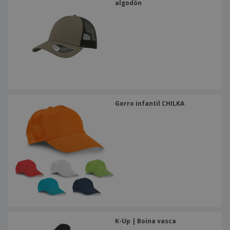
algodón
Gorro infantil CHILKA
K-Up | Boina vasca