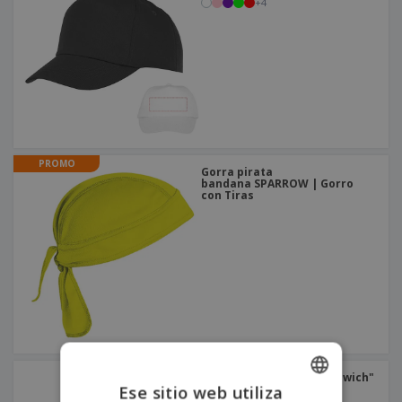
+
4
PROMO
Gorra pirata
bandana SPARROW | Gorro
con Tiras
Gorra CHRISTOPHE "sándwich"
Ese sitio web utiliza