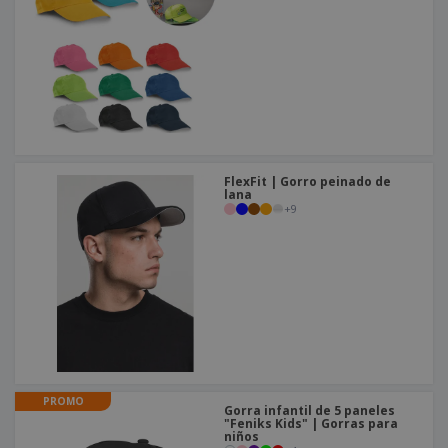
o
s
FlexFit | Gorro peinado de
lana
+
9
PROMO
Gorra infantil de 5 paneles
"Feniks Kids" | Gorras para
niños