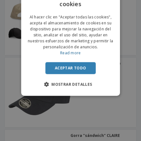
cookies
ENGLISH
PORTUGUESE
Al hacer clic en "Aceptar todas las cookies",
acepta el almacenamiento de cookies en su
SPANISH
dispositivo para mejorar la navegación del
sitio, analizar el uso del sitio, ayudar en
nuestros esfuerzos de marketing y permitir la
personalización de anuncios.
Read more
Result | Gorra flexible de
kansas
ACEPTAR TODO
MOSTRAR DETALLES
Gorra "sándwich" CLAIRE