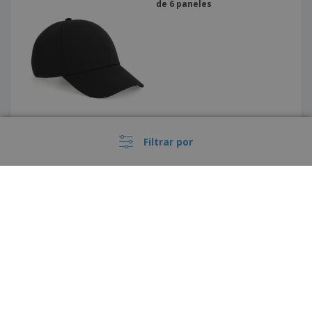
de 6 paneles
Filtrar por
Gorro - Gorro de playa de
algodón BILGOLA
›
España |
ES
(€ EUR )