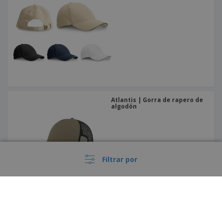
Atlantis | Gorra de rapero de
algodón
Filtrar por
Result | Gorra flexible de
kansas