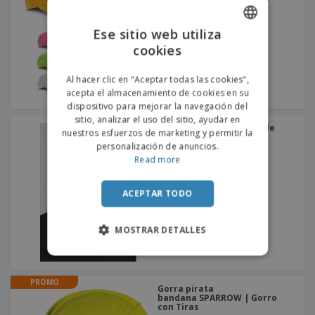
o
s
Ese sitio web utiliza
cookies
ENGLISH
PORTUGUESE
Al hacer clic en "Aceptar todas las cookies",
acepta el almacenamiento de cookies en su
SPANISH
dispositivo para mejorar la navegación del
sitio, analizar el uso del sitio, ayudar en
FlexFit | Gorro peinado de
nuestros esfuerzos de marketing y permitir la
lana
personalización de anuncios.
+
9
Read more
ACEPTAR TODO
MOSTRAR DETALLES
PROMO
Gorra pirata
bandana SPARROW | Gorro
con Tiras