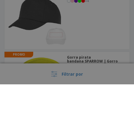
+
4
PROMO
Gorra pirata
bandana SPARROW | Gorro
con Tiras
Filtrar por
Gorra CHRISTOPHE "sándwich"