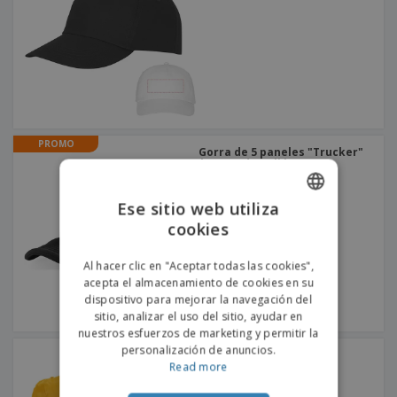
s
e
o
p
n
O
s
a
a
f
E
i
l
i
m
t
e
c
b
o
s
i
a
r
C
n
l
e
o
a
a
s
m
j
PROMO
p
e
Gorra de 5 paneles "Trucker"
T
r
| Gorro de poliéster
o
+
3
a
d
r
o
Ese sitio web utiliza
p
Iniciar
s
o
cookies
ENGLISH
sesión/registrarse
l
r
o
t
PORTUGUESE
Al hacer clic en "Aceptar todas las cookies",
s
e
Servicio
acepta el almacenamiento de cookies en su
p
SPANISH
m
de
dispositivo para mejorar la navegación del
r
a
Atención
sitio, analizar el uso del sitio, ayudar en
o
al
d
nuestros esfuerzos de marketing y permitir la
Cliente
u
personalización de anuncios.
Gorra CAMPBEL
c
Read more
t