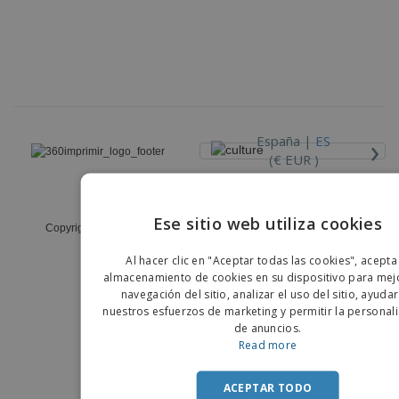
›
España |
ES
(€ EUR )
Código Ético y de Conducta
Ese sitio web utiliza cookies
Copyright © 2026 - 360imprimir. Todos los derechos reservados
ENGLIS
Al hacer clic en "Aceptar todas las cookies", acepta
PORTU
almacenamiento de cookies en su dispositivo para mejo
navegación del sitio, analizar el uso del sitio, ayuda
SPANIS
nuestros esfuerzos de marketing y permitir la personal
de anuncios.
Read more
ACEPTAR TODO