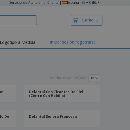
Servicio de Atención al Cliente
|
España |
ES
€ (EUR)
Carrito
(0)
Iniciar sesión/registrarse
Logotipo a Medida
mociones y
ductos
tacados
setas y Polos
dados
Productos por página:
vidades al aire
e
bajo desde casa
on
Delantal Con Tirantes De Piel
(Cierre Con Hebilla)
s de Envío
alos
sonalizados
ductos ecológicos
llo De
Delantal Sonora Francesa
os y catálogos