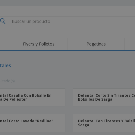
Flyers y Folletos
Pegatinas
Pro
Tendencias
Nuevos productos
pro
des
Banderas, estandartes
tales
Roll-Up
Cami
y guiones
Equipos y suministros
Roll-ups
Bor
para servicio de
ultado(s)
alimentos
Acti
Entrega a domicilio
Desechables
libr
Pegatinas, vinilos y
Relojes de pulsera
Tra
carteles
ntal Casulla Con Bolsillo En
Delantal Corto Sin Tirantes C
a De Poliéster
Bolsillos De Sarga
Sudaderas con
Copas y Trofeos
Caja
capucha
Reg
Expositores
Medallas
per
Pósters
Comida y Dulces
Pro
ntal Corto Lavado "Redline"
Delantal Con Tirantes Y Bolsi
Sarga
Etiquetas para
Maletas y mochilas
Libr
Impresoras