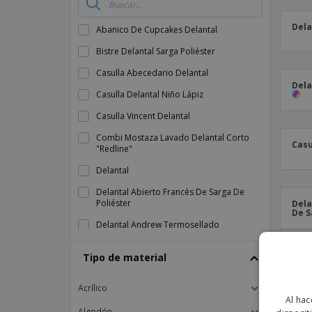
Lonas
Dela
Abanico De Cupcakes Delantal
Bistre Delantal Sarga Poliéster
Casulla Abecedario Delantal
Dela
Casulla Delantal Niño Lápiz
Casulla Vincent Delantal
Combi Mostaza Lavado Delantal Corto
Casu
"Redline"
Delantal
Delantal Abierto Francés De Sarga De
Poliéster
Dela
De S
Delantal Andrew Termosellado
Delantal Bikini Con Lavabo Jeans Sin Lavar
Tipo de material
95X75 Cm
Delantal Bister
Acrílico
Al hac
Delantal Bister Combinado
Algodón