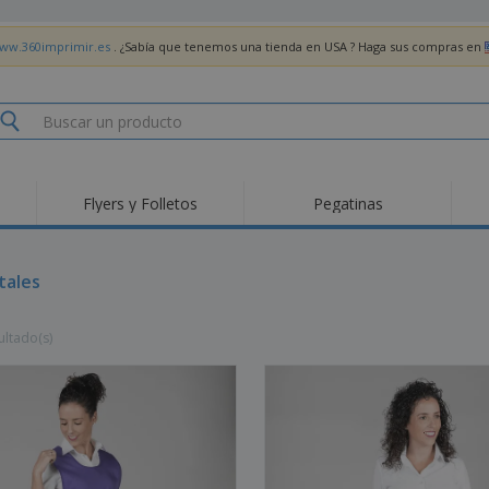
www.360imprimir.es
. ¿Sabía que tenemos una tienda en USA ? Haga sus compras en
Flyers y Folletos
Pegatinas
Pro
Tendencias
Nuevos productos
pro
des
Banderas, estandartes
tales
Roll-Up
Cami
y guiones
Equipos y suministros
Roll-ups
Bor
para servicio de
ultado(s)
alimentos
Acti
Entrega a domicilio
Desechables
libr
Pegatinas, vinilos y
Relojes de pulsera
Tra
carteles
Sudaderas con
Copas y Trofeos
Caja
capucha
Reg
Expositores
Medallas
per
Pósters
Comida y Dulces
Pro