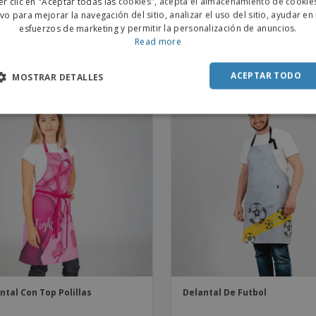
er clic en "Aceptar todas las cookies", acepta el almacenamiento de cookie
POR
ivo para mejorar la navegación del sitio, analizar el uso del sitio, ayudar en
esfuerzos de marketing y permitir la personalización de anuncios.
SPAN
Read more
ntal Corto Lavado "Redline"
Delantal Con Tirantes Y Bolsi
Sarga
ACEPTAR TODO
MOSTRAR DETALLES
ntal Con Top Polillas
Delantal De Futbol