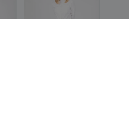
Combi Mostaza Lavado Delantal
Corto "Redline"
AVISOS LEGALES
Términos y condiciones
Política de privacidad
Política de reembolso y devolución
Código Ético y de Conducta
idad
Regístrese para recibir ofertas
especiales y novedades de 360imprimir