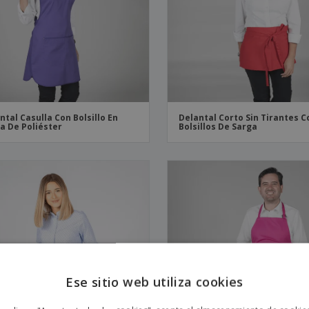
Etiquetas para
Maletas y mochilas
Libr
Impresoras
ntal Casulla Con Bolsillo En
Delantal Corto Sin Tirantes C
a De Poliéster
Bolsillos De Sarga
Ese sitio web utiliza cookies
ENGL