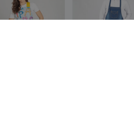
lla Abecedario Delantal
Delantal Lavado Desgastado
"Redline"
 NOSOTROS
ATENCIÓN AL CLIENTE
es somos
Servicio de Atención al Cliente
Mi cuenta
Gestionar pedidos
ago
Transporte
Síganos
Segur