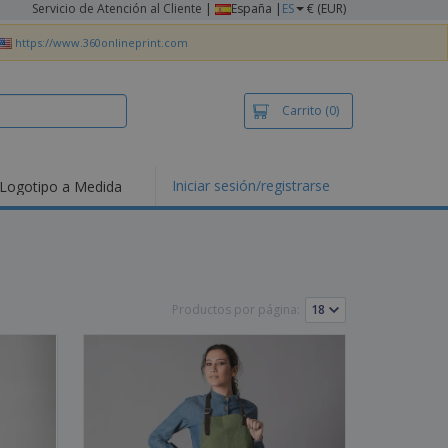
Servicio de Atención al Cliente
|
España |
ES
€ (EUR)
https://www.360onlineprint.com
Carrito
(0)
Iniciar sesión/registrarse
Logotipo a Medida
mociones y
ductos
tacados
setas y Polos
dados
Productos por página:
vidades al aire
e
bajo desde casa
s de Envío
alos
sonalizados
ductos ecológicos