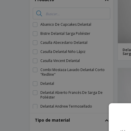
Imanes Personalizados
Lonas
Abanico De Cupcakes Delantal
Bistre Delantal Sarga Poliéster
Casulla Abecedario Delantal
Dela
Casulla Delantal Niño Lápiz
Sarg
Casulla Vincent Delantal
Combi Mostaza Lavado Delantal Corto
"Redline"
Delantal
Delantal Abierto Francés De Sarga De
Poliéster
Delantal Andrew Termosellado
Delantal Bikini Con Lavabo Jeans Sin Lavar
Tipo de material
95X75 Cm
Delantal Bister