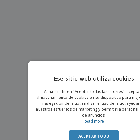
s
e
o
p
n
O
s
a
a
f
E
i
l
i
m
t
e
c
b
o
s
i
a
r
C
n
l
e
o
a
a
s
m
j
p
e
T
r
o
a
d
r
o
p
Iniciar
Ese sitio web utiliza cookies
s
o
sesión/registrarse
l
ENGLIS
r
o
t
Al hacer clic en "Aceptar todas las cookies", acepta
s
PORTU
e
almacenamiento de cookies en su dispositivo para mejo
Servicio
p
m
de
navegación del sitio, analizar el uso del sitio, ayuda
r
SPANIS
a
Atención
nuestros esfuerzos de marketing y permitir la personal
o
al
de anuncios.
d
Cliente
Read more
u
c
t
ACEPTAR TODO