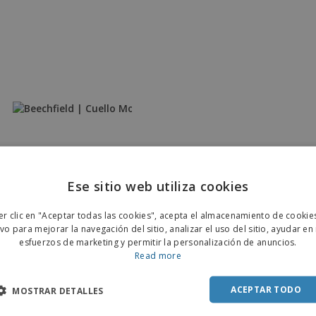
Ese sitio web utiliza cookies
ENGL
er clic en "Aceptar todas las cookies", acepta el almacenamiento de cookie
POR
ivo para mejorar la navegación del sitio, analizar el uso del sitio, ayudar en
esfuerzos de marketing y permitir la personalización de anuncios.
SPAN
Read more
ACEPTAR TODO
MOSTRAR DETALLES