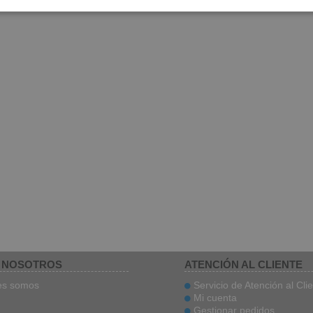
 NOSOTROS
ATENCIÓN AL CLIENTE
es somos
Servicio de Atención al Cli
Mi cuenta
Gestionar pedidos