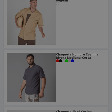
o
Aegean
s
Chaqueta Hombre Cozinha
Rivera Mediana-Corta
Chaqueta Abad Cocina