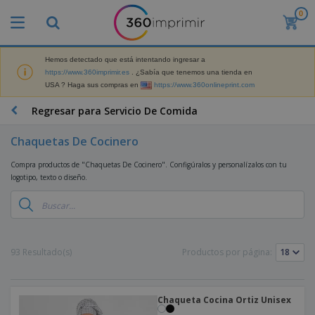
0
P
r
o
d
Hemos detectado que está intentando ingresar a
M
u
https://www.360imprimir.es
. ¿Sabía que tenemos una tienda en
a
c
USA ? Haga sus compras en
https://www.360onlineprint.com
t
t
e
o
P
Regresar para Servicio De Comida
r
s
r
i
m
o
a
Chaquetas De Cocinero
á
d
l
s
P
u
d
Compra productos de "Chaquetas De Cocinero". Configúralos y personalízalos con tu
v
a
c
e
logotipo, texto o diseño.
e
n
t
M
n
t
o
a
M
d
a
s
r
a
i
l
P
k
t
d
l
r
e
e
o
a
o
B
93 Resultado(s)
Productos por página:
t
r
s
s
m
o
i
i
y
o
l
n
a
E
c
s
g
l
x
R
i
Chaqueta Cocina Ortiz Unisex
a
d
p
o
o