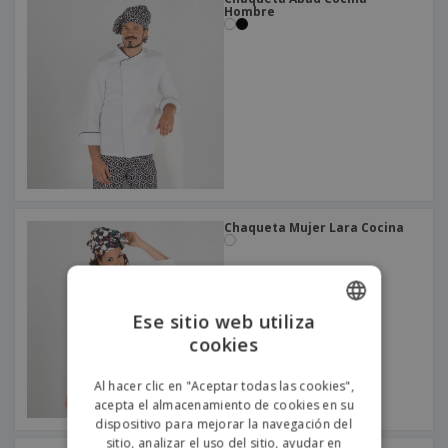
Hombre
Chaqueta Mujer Lara Cocina
Ese sitio web utiliza
cookies
ENGLISH
PORTUGUESE
Al hacer clic en "Aceptar todas las cookies",
acepta el almacenamiento de cookies en su
SPANISH
dispositivo para mejorar la navegación del
sitio, analizar el uso del sitio, ayudar en