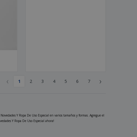
‹
›
1
2
3
4
5
6
7
s Novedades Y Ropa De Uso Especial en varios tamaños y formas. Agregue el
Novedades Y Ropa De Uso Especial ahora!