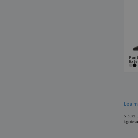
Bibe Monumentos Niño
Bibe Ovelha Niño
Bibe Pingüino Niño
Blusa Arco Iris Bata Antibacteriana Unisex
Blusa Begonia Mujer
Blusa Fresia Mujer
Pant
Blusa Mujer Adelfa
Exte
Blusa Mujer Dalia
Blusa Mujer Loto
Blusa Mujer Petunia
Blusa Sanitaria Punta Abierta Sarga
Lea m
Blusa Sanitaria Punta Sarga Blanca Con
Cuadros
Si busca 
Bolsa De Monumentos
logo de su
Bolsa De Pinguino