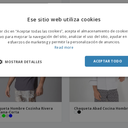
alón De Goma Unisex Con
Bata De Mujer S/L S/L Sin Puñ
ón Exterior Microfibra
"Redline"
Ese sitio web utiliza cookies
ENGL
er clic en "Aceptar todas las cookies", acepta el almacenamiento de cookie
POR
ivo para mejorar la navegación del sitio, analizar el uso del sitio, ayudar en
esfuerzos de marketing y permitir la personalización de anuncios.
SPAN
Read more
ACEPTAR TODO
MOSTRAR DETALLES
ueta Hombre Cozinha Rivera
Chaqueta Abad Cocina Homb
iana-Corta