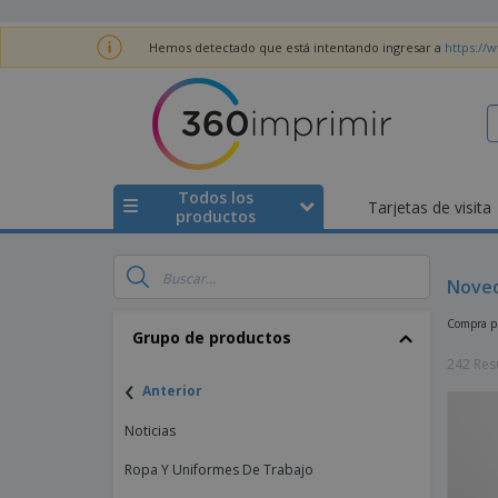
Hemos detectado que está intentando ingresar a
https://
Todos los
Tarjetas de visita
productos
Noved
Compra pr
Grupo de productos
242 Res
‹
Anterior
Noticias
Ropa Y Uniformes De Trabajo