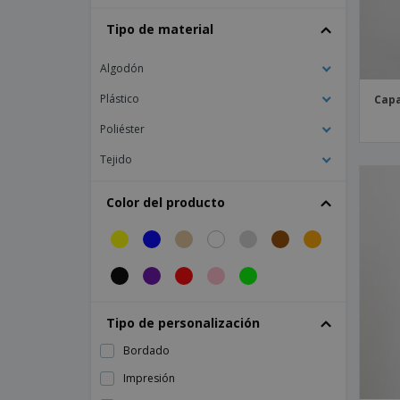
Abrigo Unisex Enzo
Tipo de material
Anaya Cocina Chaqueta Mujer Tejido
Reciclado Y Orgánico Klopmans Bies
Algodón
Babero Antibacteriano Bebé Arcoíris
Plástico
Capa
Babero Bebé Dinosaurio
Poliéster
Babero Bebe Koala
Tejido
Babero Bebé Kukucabalito Kukuxumusu
Babero De Pollito
Color del producto
Babero Infantil Polluelo
Babero Lol
Babero Pocoyo Globos
Babero Primavera
Tipo de personalización
Babero Primavera Niño
Bordado
Babero Rotus
Impresión
Babero Sin Mangas Vichy Bebé