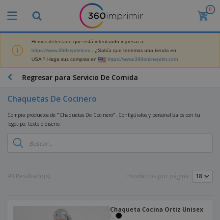
0
P
r
o
d
Hemos detectado que está intentando ingresar a
M
u
https://www.360imprimir.es
. ¿Sabía que tenemos una tienda en
a
c
USA ? Haga sus compras en
https://www.360onlineprint.com
t
t
e
o
P
Regresar para Servicio De Comida
r
s
r
i
m
o
a
Chaquetas De Cocinero
á
d
l
s
P
u
d
Compra productos de "Chaquetas De Cocinero". Configúralos y personalízalos con tu
v
a
c
e
logotipo, texto o diseño.
e
n
t
M
n
t
o
a
M
d
a
s
r
a
i
l
P
k
t
d
l
r
e
e
o
a
o
B
93 Resultado(s)
Productos por página:
t
r
s
s
m
o
i
i
y
o
l
n
a
E
c
s
g
l
x
R
i
Chaqueta Cocina Ortiz Unisex
a
d
p
o
o