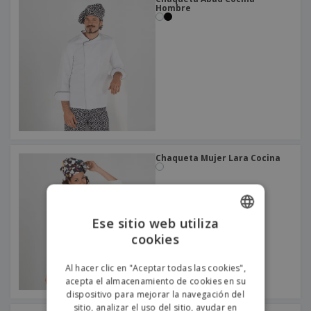
Hombre
Chaqueta Mujer Lara Cocina
Ese sitio web utiliza
cookies
ENGLISH
PORTUGUESE
Al hacer clic en "Aceptar todas las cookies",
acepta el almacenamiento de cookies en su
SPANISH
dispositivo para mejorar la navegación del
sitio, analizar el uso del sitio, ayudar en