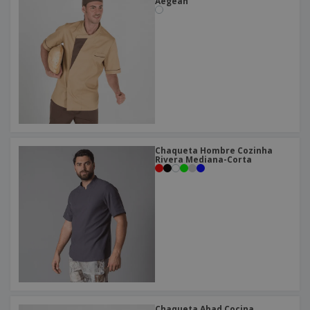
o
Aegean
s
Chaqueta Hombre Cozinha
Rivera Mediana-Corta
Chaqueta Abad Cocina