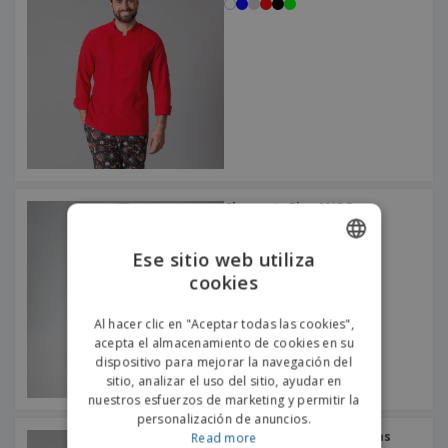
s
e
o
p
n
O
s
a
a
f
E
i
l
i
m
t
e
c
b
o
s
i
a
r
C
n
l
e
o
a
a
s
m
j
p
e
T
r
o
a
Chaqueta Fina M/C De
d
r
Popelina Unisex
o
p
Iniciar
s
o
Ese sitio web utiliza
sesión/registrarse
l
r
cookies
ENGLISH
o
t
s
e
Servicio
PORTUGUESE
p
Al hacer clic en "Aceptar todas las cookies",
m
de
r
acepta el almacenamiento de cookies en su
a
Atención
SPANISH
o
dispositivo para mejorar la navegación del
al
d
sitio, analizar el uso del sitio, ayudar en
Cliente
u
nuestros esfuerzos de marketing y permitir la
c
personalización de anuncios.
t
Chaqueta Cocina Maderas
Read more