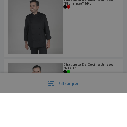
"Florencia" M/L
Chaqueta De Cocina Unisex
"Paris"
Filtrar por