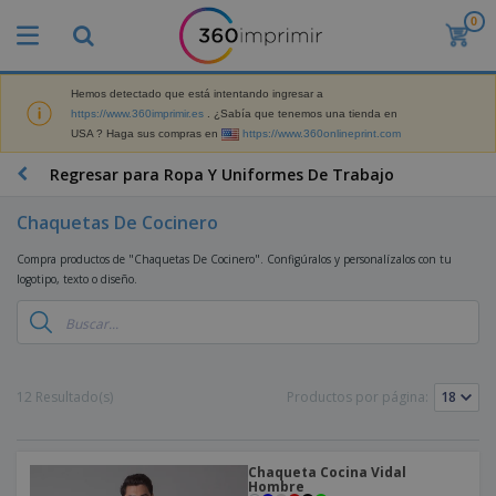
0
P
r
o
d
Hemos detectado que está intentando ingresar a
M
u
https://www.360imprimir.es
. ¿Sabía que tenemos una tienda en
a
c
USA ? Haga sus compras en
https://www.360onlineprint.com
t
t
e
o
P
Regresar para Ropa Y Uniformes De Trabajo
r
s
r
i
m
o
a
Chaquetas De Cocinero
á
d
l
s
P
u
d
Compra productos de "Chaquetas De Cocinero". Configúralos y personalízalos con tu
v
a
c
e
logotipo, texto o diseño.
e
n
t
M
n
t
o
a
M
d
a
s
r
a
i
l
P
k
t
d
l
r
e
e
o
a
o
B
12 Resultado(s)
Productos por página:
t
r
s
s
m
o
i
i
y
o
l
n
a
E
c
s
g
l
x
R
i
Chaqueta Cocina Vidal
a
d
p
Hombre
o
o