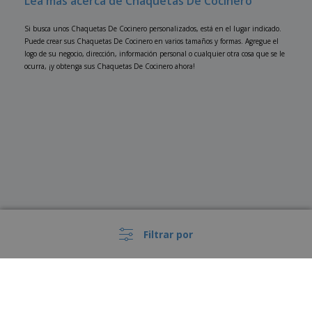
Lea más acerca de Chaquetas De Cocinero
Si busca unos Chaquetas De Cocinero personalizados, está en el lugar indicado.
Puede crear sus Chaquetas De Cocinero en varios tamaños y formas. Agregue el
logo de su negocio, dirección, información personal o cualquier otra cosa que se le
ocurra, ¡y obtenga sus Chaquetas De Cocinero ahora!
Filtrar por