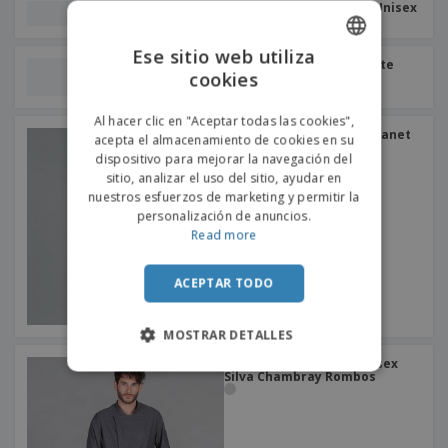
o
Chaqueta Cocina Plana Unisex
s
Ese sitio web utiliza
Chaqueta Cocina Serpente
cookies
ENGLISH
Civera Unisex
PORTUGUESE
Al hacer clic en "Aceptar todas las cookies",
Bata De Cocina Unisex Planet
acepta el almacenamiento de cookies en su
SPANISH
dispositivo para mejorar la navegación del
sitio, analizar el uso del sitio, ayudar en
nuestros esfuerzos de marketing y permitir la
personalización de anuncios.
Read more
ACEPTAR TODO
MOSTRAR DETALLES
Chaqueta De Cocina Unisex
Silva Chambray Rombos