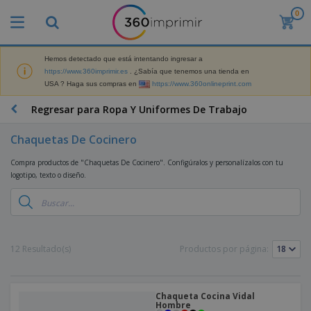
0
P
r
o
d
Hemos detectado que está intentando ingresar a
M
u
https://www.360imprimir.es
. ¿Sabía que tenemos una tienda en
a
c
USA ? Haga sus compras en
https://www.360onlineprint.com
t
t
e
o
P
Regresar para Ropa Y Uniformes De Trabajo
r
s
r
i
m
o
a
Chaquetas De Cocinero
á
d
l
s
P
u
d
Compra productos de "Chaquetas De Cocinero". Configúralos y personalízalos con tu
v
a
c
e
logotipo, texto o diseño.
e
n
t
M
n
t
o
a
M
d
a
s
r
a
i
l
P
k
t
d
l
r
e
e
o
a
o
B
12 Resultado(s)
Productos por página:
t
r
s
s
m
o
i
i
y
o
l
n
a
E
c
s
g
l
x
R
i
Chaqueta Cocina Vidal
a
d
p
Hombre
o
o