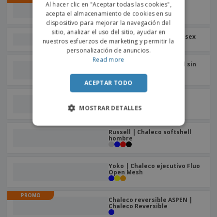
o
Chaleco polar CERLER |
Al hacer clic en "Aceptar todas las cookies",
s
Chaleco Polar
acepta el almacenamiento de cookies en su
SPANISH
dispositivo para mejorar la navegación del
sitio, analizar el uso del sitio, ayudar en
SOL'S | Chaleco polar unisex
nuestros esfuerzos de marketing y permitir la
personalización de anuncios.
Read more
SOL'S | Chaleco Softshell sin
mangas para hombre
ACEPTAR TODO
Result | Chaleco cálido
softshell para hombre
MOSTRAR DETALLES
Russell | Chaleco softshell
hombre
Yoko | Chaleco ejecutivo Fluo
Open Mesh
PROMO
Chaleco reversible ASPEN |
Chaleco Reversible