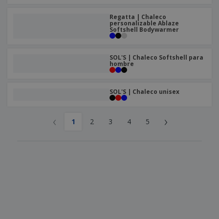
Regatta | Chaleco
personalizable Ablaze
Softshell Bodywarmer
SOL'S | Chaleco Softshell para
hombre
SOL'S | Chaleco unisex
‹
›
1
2
3
4
5