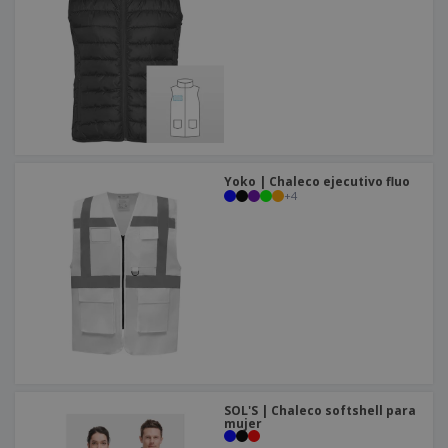
o
s
Yoko | Chaleco ejecutivo fluo
+
4
SOL'S | Chaleco softshell para
mujer