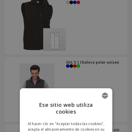
SOL'S | Chaleco polar unisex
Ese sitio web utiliza
cookies
ENGLISH
PORTUGUESE
Al hacer clic en "Aceptar todas las cookies",
acepta el almacenamiento de cookies en su
SOL'S | Chaleco Softshell sin
SPANISH