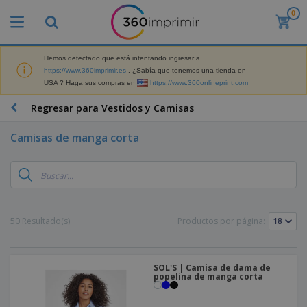
0
P
r
o
d
Hemos detectado que está intentando ingresar a
M
u
https://www.360imprimir.es
. ¿Sabía que tenemos una tienda en
a
c
USA ? Haga sus compras en
https://www.360onlineprint.com
t
t
e
o
P
Regresar para Vestidos y Camisas
r
s
r
i
m
o
a
Camisas de manga corta
á
d
l
s
P
u
d
v
a
c
e
e
n
t
M
n
t
o
a
M
d
a
s
r
a
i
l
P
50 Resultado(s)
Productos por página:
k
t
d
l
r
e
e
o
a
o
B
t
r
s
s
m
o
i
i
y
o
SOL'S | Camisa de dama de
l
n
a
E
popelina de manga corta
c
s
g
l
x
R
i
a
d
p
o
o