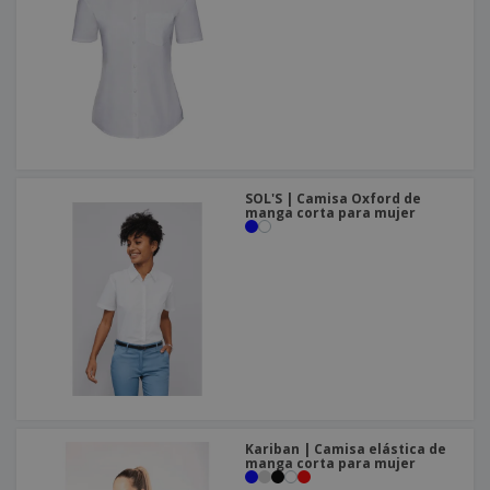
o
s
SOL'S | Camisa Oxford de
manga corta para mujer
Kariban | Camisa elástica de
manga corta para mujer