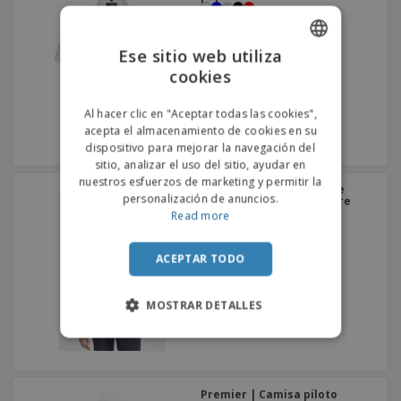
Ese sitio web utiliza
cookies
ENGLISH
PORTUGUESE
Al hacer clic en "Aceptar todas las cookies",
acepta el almacenamiento de cookies en su
SPANISH
dispositivo para mejorar la navegación del
sitio, analizar el uso del sitio, ayudar en
nuestros esfuerzos de marketing y permitir la
SOL'S | Camisa Oxford de
personalización de anuncios.
manga corta para hombre
Read more
ACEPTAR TODO
MOSTRAR DETALLES
Premier | Camisa piloto